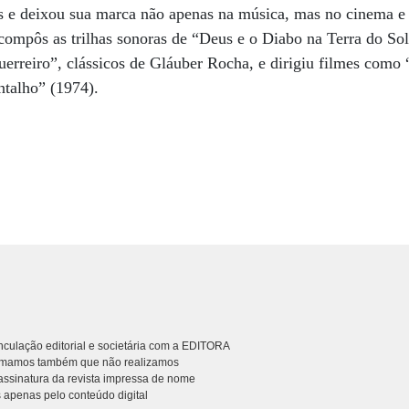
s e deixou sua marca não apenas na música, mas no cinema e 
compôs as trilhas sonoras de “Deus e o Diabo na Terra do So
erreiro”, clássicos de Gláuber Rocha, e dirigiu filmes com
ntalho” (1974).
culação editorial e societária com a EDITORA
rmamos também que não realizamos
ssinatura da revista impressa de nome
 apenas pelo conteúdo digital