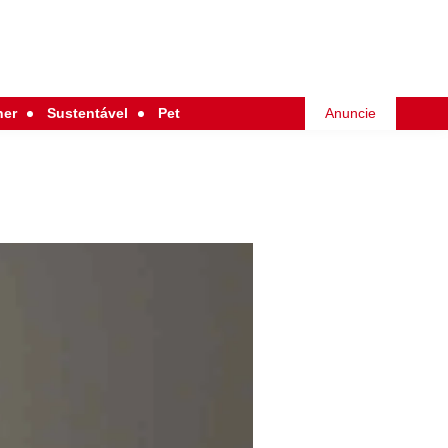
her
Sustentável
Pet
Anuncie