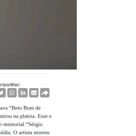
mpartilhar:
ntava “Beto Bom de
irou na plateia. Esse e
 no memorial “Sérgio
ídia. O artista morreu