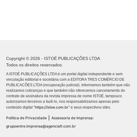
Copyright © 2026 - ISTOÉ PUBLICAÇÕES LTDA
Todos os direitos reservados.
A ISTOÉ PUBLICAÇÕES LTDA é um portal digital independente e sem
vinculação editorial e societária com a EDITORA TRES COMÉRCIO DE
PUBLICACÕES LTDA (recuperação judicial). Informamos também que não
realizamos cobranças e que também não oferecemos cancelamento do
contrato de assinatura da revista impressa de nome ISTOÉ, tampouco
autorizamos terceiros a fazê-lo, nos responsabilizamos apenas pelo
https://istoe.com.br
conteúdo digital “
” e seus respectivos sites.
|
Política de Privacidade
Assessoria de Imprensa:
grupoentre.imprensa@agenciafr.com.br