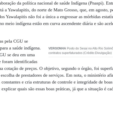
laboração da política nacional de saúde Indígena (Pnaspi). En
tá a Yawalapitis, do norte de Mato Grosso, que, em agosto, p
os Yawalapitis não foi a única a engrossar as mórbidas estatí
no meio indígena estão em curva ascendente diária e são acel
das pela CGU se
para a saúde indígena.
VERGONHA
Posto do Sesai no Alto Rio Solimõ
contratos superfaturados (Crédito:Divulgação)
CGU se deu em uma
 foram identificadas
a cotação de preços. O objetivo, segundo o órgão, foi superf
a escolha de prestadores de serviços. Em nota, o ministério af
onstantes e cria estruturas de controle e integridade de boas
xplicar quais são essas boas práticas, já que a situação é caó