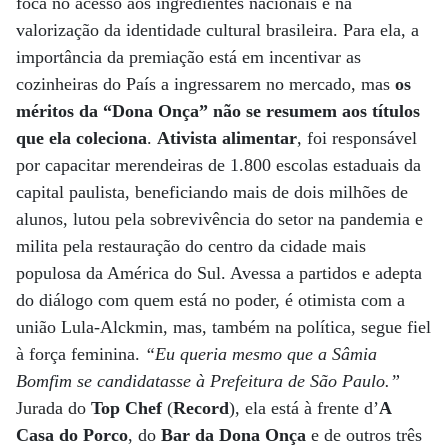
foca no acesso aos ingredientes nacionais e na
valorização da identidade cultural brasileira. Para ela, a
importância da premiação está em incentivar as
cozinheiras do País a ingressarem no mercado, mas
os
méritos da “Dona Onça” não se resumem aos títulos
que ela coleciona
.
Ativista alimentar
, foi responsável
por capacitar merendeiras de 1.800 escolas estaduais da
capital paulista, beneficiando mais de dois milhões de
alunos, lutou pela sobrevivência do setor na pandemia e
milita pela restauração do centro da cidade mais
populosa da América do Sul. Avessa a partidos e adepta
do diálogo com quem está no poder, é otimista com a
união Lula-Alckmin, mas, também na política, segue fiel
à força feminina.
“Eu queria mesmo que a Sâmia
Bomfim se candidatasse à Prefeitura de São Paulo.”
Jurada do
Top Chef
(
Record
), ela está à frente d’
A
Casa do Porco
, do
Bar da Dona Onça
e de outros três