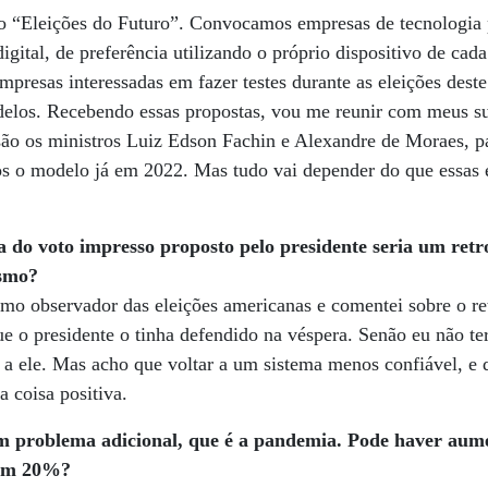
 “Eleições do Futuro”. Convocamos empresas de tecnologia 
gital, de preferência utilizando o próprio dispositivo de cad
mpresas interessadas em fazer testes durante as eleições des
elos. Recebendo essas propostas, vou me reunir com meus s
são os ministros Luiz Edson Fachin e Alexandre de Moraes, p
os o modelo já em 2022. Mas tudo vai depender do que essas
a do voto impresso proposto pelo presidente seria um retro
esmo?
omo observador das eleições americanas e comentei sobre o re
e o presidente o tinha defendido na véspera. Senão eu não ter
 a ele. Mas acho que voltar a um sistema menos confiável, e 
a coisa positiva.
um problema adicional, que é a pandemia. Pode haver aum
 em 20%?