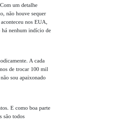
. Com um detalhe
to, não houve sequer
o aconteceu nos EUA,
o há nenhum indício de
riodicamente. A cada
mos de trocar 100 mil
u não sou apaixonado
ntos. E como boa parte
s são todos