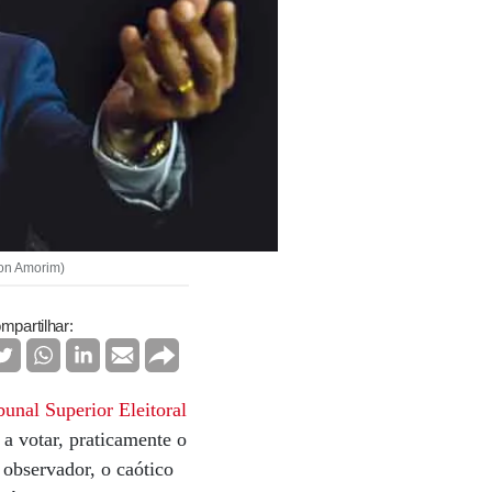
ton Amorim)
mpartilhar:
bunal Superior Eleitoral
 a votar, praticamente o
bservador, o caótico