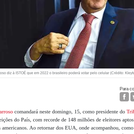
 diz à ISTOÉ que em 2022 o brasileiro poderá votar pelo celular (Crédito: Kley
Para co
arroso
comandará neste domingo, 15, como presidente do
Tri
eições do País, com recorde de 148 milhões de eleitores aptos
 americanos. Ao retornar dos EUA, onde acompanhou, como o