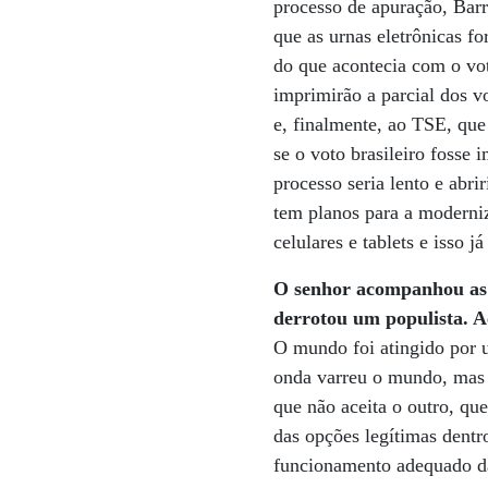
processo de apuração, Barr
que as urnas eletrônicas f
do que acontecia com o vot
imprimirão a parcial dos v
e, finalmente, ao TSE, que
se o voto brasileiro fosse
processo seria lento e abr
tem planos para a moderniz
celulares e tablets e isso j
O senhor acompanhou as 
derrotou um populista. A
O mundo foi atingido por u
onda varreu o mundo, mas é
que não aceita o outro, que
das opções legítimas dentr
funcionamento adequado da