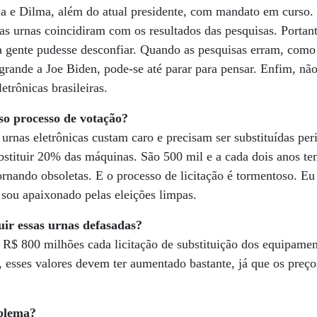
Lula e Dilma, além do atual presidente, com mandato em curso
das urnas coincidiram com os resultados das pesquisas. Portan
a gente pudesse desconfiar. Quando as pesquisas erram, com
rande a Joe Biden, pode-se até parar para pensar. Enfim, nã
etrônicas brasileiras.
so processo de votação?
urnas eletrônicas custam caro e precisam ser substituídas pe
bstituir 20% das máquinas. São 500 mil e a cada dois anos te
tornando obsoletas. E o processo de licitação é tormentoso. E
u sou apaixonado pelas eleições limpas.
uir essas urnas defasadas?
 R$ 800 milhões cada licitação de substituição dos equipame
, esses valores devem ter aumentado bastante, já que os preço
oblema?