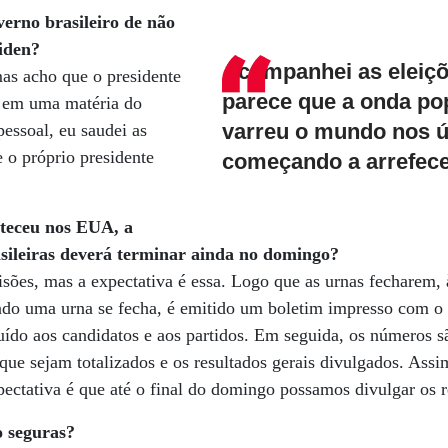
erno brasileiro de não
Biden?
Acompanhei as eleiç
as acho que o presidente
parece que a onda po
r em uma matéria do
varreu o mundo nos ú
pessoal, eu saudei as
e o próprio presidente
começando a arrefec
nteceu nos EUA, a
asileiras deverá terminar ainda no domingo?
isões, mas a expectativa é essa. Logo que as urnas fecharem
ndo uma urna se fecha, é emitido um boletim impresso com o 
buído aos candidatos e aos partidos. Em seguida, os números 
que sejam totalizados e os resultados gerais divulgados. Ass
pectativa é que até o final do domingo possamos divulgar os r
o seguras?