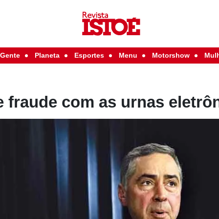
Gente
Planeta
Esportes
Menu
Motorshow
Mul
 fraude com as urnas eletrô