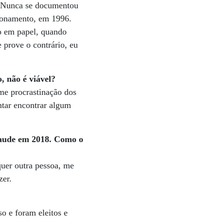
a. Nunca se documentou
cionamento, em 1996.
to em papel, quando
 prove o contrário, eu
, não é viável?
me procrastinação dos
ntar encontrar algum
fraude em 2018. Como o
quer outra pessoa, me
zer.
o e foram eleitos e