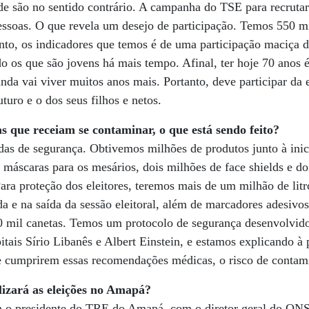
de são no sentido contrário. A campanha do TSE para recrutar
essoas. O que revela um desejo de participação. Temos 550 m
nto, os indicadores que temos é de uma participação maciça 
do os que são jovens há mais tempo. Afinal, ter hoje 70 anos
nda vai viver muitos anos mais. Portanto, deve participar da 
uturo e o dos seus filhos e netos.
s que receiam se contaminar, o que está sendo feito?
s de segurança. Obtivemos milhões de produtos junto à inic
máscaras para os mesários, dois milhões de face shields e do
Para proteção dos eleitores, teremos mais de um milhão de litr
a e na saída da sessão eleitoral, além de marcadores adesivos
00 mil canetas. Temos um protocolo de segurança desenvolvid
tais Sírio Libanês e Albert Einstein, e estamos explicando 
e cumprirem essas recomendações médicas, o risco de conta
ilizará as eleições no Amapá?
om o presidente do TRE do Amapá, com o diretor geral do ONS