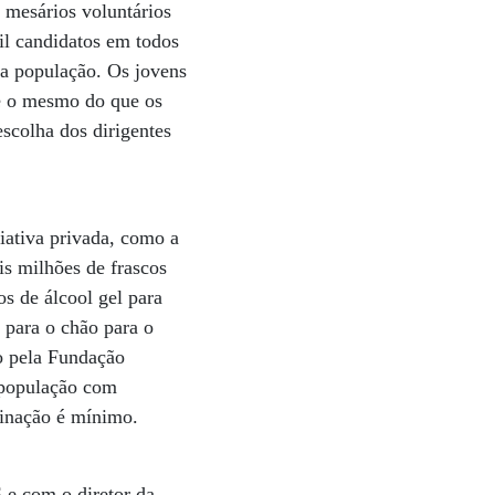
 mesários voluntários
il candidatos em todos
da população. Os jovens
 é o mesmo do que os
escolha dos dirigentes
iativa privada, como a
is milhões de frascos
os de álcool gel para
 para o chão para o
o pela Fundação
à população com
minação é mínimo.
 e com o diretor da