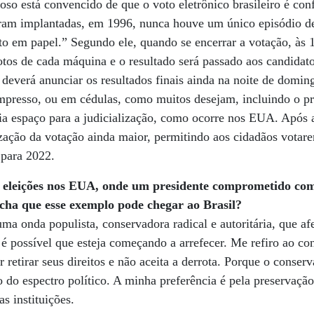
oso está convencido de que o voto eletrônico brasileiro é con
oram implantadas, em 1996, nunca houve um único episódio de
o em papel.” Segundo ele, quando se encerrar a votação, às 1
otos de cada máquina e o resultado será passado aos candidat
 deverá anunciar os resultados finais ainda na noite de domin
 impresso, ou em cédulas, como muitos desejam, incluindo o p
iria espaço para a judicialização, como ocorre nos EUA. Após a
ação da votação ainda maior, permitindo aos cidadãos votare
á para 2022.
eleições nos EUA, onde um presidente comprometido co
cha que esse exemplo pode chegar ao Brasil?
ma onda populista, conservadora radical e autoritária, que afe
 possível que esteja começando a arrefecer. Me refiro ao co
r retirar seus direitos e não aceita a derrota. Porque o conse
o do espectro político. A minha preferência é pela preservaçã
s instituições.