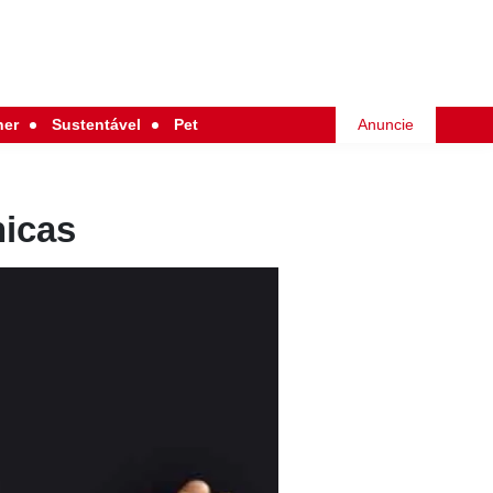
her
Sustentável
Pet
Anuncie
nicas