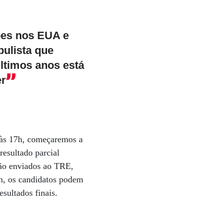
ões nos EUA e
pulista que
ltimos anos está
er
, às 17h, começaremos a
resultado parcial
são enviados ao TRE,
im, os candidatos podem
esultados finais.