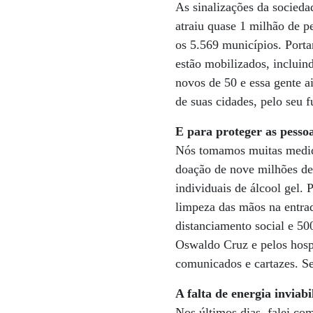
As sinalizações da socieda
atraiu quase 1 milhão de p
os 5.569 municípios. Porta
estão mobilizados, incluin
novos de 50 e essa gente ai
de suas cidades, pelo seu f
E para proteger as pessoa
Nós tomamos muitas medida
doação de nove milhões de 
individuais de álcool gel. 
limpeza das mãos na entrad
distanciamento social e 5
Oswaldo Cruz e pelos hospi
comunicados e cartazes. S
A falta de energia inviab
Nos últimos dias, falei c