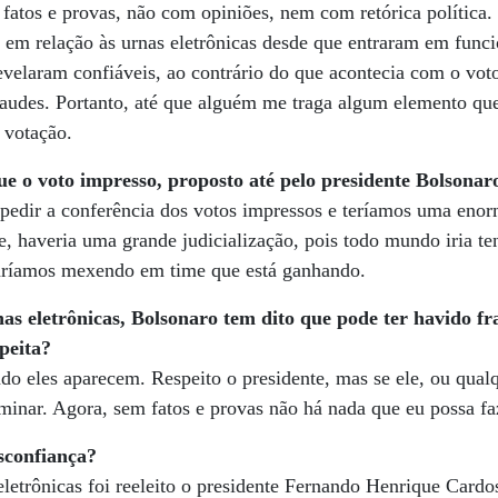
 fatos e provas, não com opiniões, nem com retórica polític
 em relação às urnas eletrônicas desde que entraram em fun
 revelaram confiáveis, ao contrário do que acontecia com o vo
raudes. Portanto, até que alguém me traga algum elemento que
 votação.
e o voto impresso, proposto até pelo presidente Bolsonaro
pedir a conferência dos votos impressos e teríamos uma enor
e, haveria uma grande judicialização, pois todo mundo iria te
staríamos mexendo em time que está ganhando.
rnas eletrônicas, Bolsonaro tem dito que pode ter havido 
speita?
do eles aparecem. Respeito o presidente, mas se ele, ou qual
minar. Agora, sem fatos e provas não há nada que eu possa fa
sconfiança?
letrônicas foi reeleito o presidente Fernando Henrique Cardos