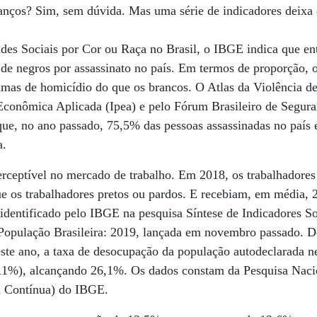
anços? Sim, sem dúvida. Mas uma série de indicadores deixa 
des Sociais por Cor ou Raça no Brasil, o IBGE indica que en
 de negros por assassinato no país. Em termos de proporção, 
imas de homicídio do que os brancos. O Atlas da Violência de
 Econômica Aplicada (Ipea) e pelo Fórum Brasileiro de Segur
 que, no ano passado, 75,5% das pessoas assassinadas no paí
a.
rceptível no mercado de trabalho. Em 2018, os trabalhadore
e os trabalhadores pretos ou pardos. E recebiam, em média, 
 identificado pelo IBGE na pesquisa Síntese de Indicadores 
População Brasileira: 2019, lançada em novembro passado. 
este ano, a taxa de desocupação da população autodeclarada 
11%), alcançando 26,1%. Os dados constam da Pesquisa Naci
d Contínua) do IBGE.