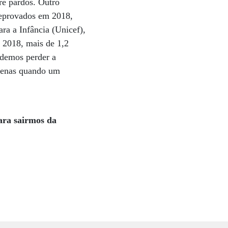
re pardos. Outro
reprovados em 2018,
a a Infância (Unicef),
 2018, mais de 1,2
odemos perder a
apenas quando um
para sairmos da