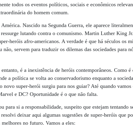
mente todos os eventos políticos, sociais e econômicos releva
extraordinária do homem comum.
 América. Nascido na Segunda Guerra, ele aparece literalmen
 ressurge lutando contra o comunismo. Martin Luther King Jr.
per-heróis afro-americanos. A verdade é que há séculos os m
ou não, servem para traduzir os dilemas das sociedades para n
 entanto, é a inexistência de heróis contemporâneos. Como 
e a política se volta ao conservadorismo enquanto a socieda
o novo super-herói surgiu para nos guiar? Até quando vamos c
Marvel e DC? Oportunidade é o que não falta.
ara si a responsabilidade, suspeito que estejam tentando se
o, resolvi deixar aqui algumas sugestões de super-heróis que 
s melhores no futuro. Vamos a eles: