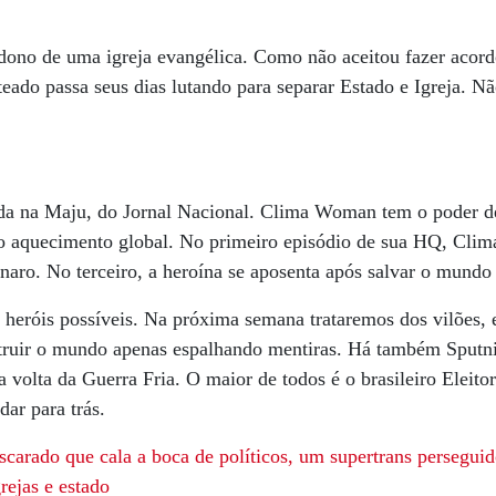
 dono de uma igreja evangélica. Como não aceitou fazer acord
ateado passa seus dias lutando para separar Estado e Igreja. 
da na Maju, do Jornal Nacional. Clima Woman tem o poder d
 no aquecimento global. No primeiro episódio de sua HQ, Cl
ro. No terceiro, a heroína se aposenta após salvar o mundo e
 heróis possíveis. Na próxima semana trataremos dos vilões,
truir o mundo apenas espalhando mentiras. Há também Sputni
a volta da Guerra Fria. O maior de todos é o brasileiro Eleit
dar para trás.
scarado que
cala a boca de políticos, um supertrans perseguid
rejas e estado