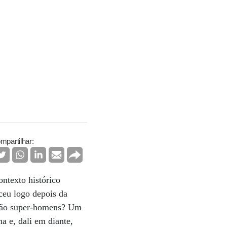
mpartilhar:
ntexto histórico
ceu logo depois da
não super-homens? Um
a e, dali em diante,