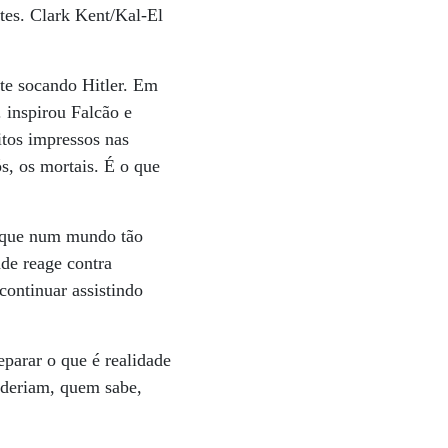
ntes. Clark Kent/Kal-El
te socando Hitler. Em
 inspirou Falcão e
itos impressos nas
ós, os mortais. É o que
é que num mundo tão
de reage contra
ontinuar assistindo
parar o que é realidade
poderiam, quem sabe,