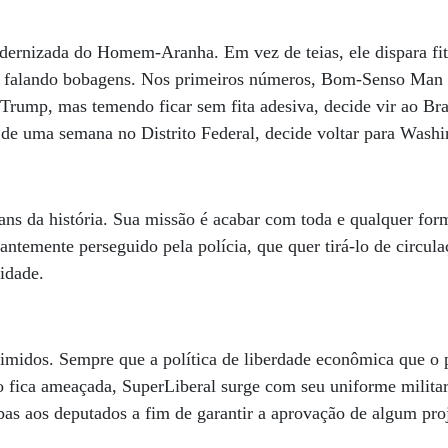
dernizada do Homem-Aranha. Em vez de teias, ele dispara fit
ão falando bobagens. Nos primeiros números, Bom-Senso Man 
 Trump, mas temendo ficar sem fita adesiva, decide vir ao Bra
 de uma semana no Distrito Federal, decide voltar para Wash
rans da história. Sua missão é acabar com toda e qualquer for
tantemente perseguido pela polícia, que quer tirá-lo de circu
vidade.
rimidos. Sempre que a política de liberdade econômica que o p
 fica ameaçada, SuperLiberal surge com seu uniforme militar
rbas aos deputados a fim de garantir a aprovação de algum pro