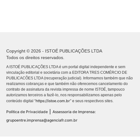
Copyright © 2026 - ISTOÉ PUBLICAÇÕES LTDA
Todos os direitos reservados.
A ISTOÉ PUBLICAÇÕES LTDA é um portal digital independente e sem
vinculação editorial e societária com a EDITORA TRES COMÉRCIO DE
PUBLICACÕES LTDA (recuperação judicial). Informamos também que não
realizamos cobranças e que também não oferecemos cancelamento do
contrato de assinatura da revista impressa de nome ISTOÉ, tampouco
autorizamos terceiros a fazê-lo, nos responsabilizamos apenas pelo
https://istoe.com.br
conteúdo digital “
” e seus respectivos sites.
|
Política de Privacidade
Assessoria de Imprensa:
grupoentre.imprensa@agenciafr.com.br