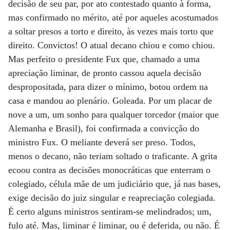
decisão de seu par, por ato contestado quanto à forma,
mas confirmado no mérito, até por aqueles acostumados
a soltar presos a torto e direito, às vezes mais torto que
direito. Convictos! O atual decano chiou e como chiou.
Mas perfeito o presidente Fux que, chamado a uma
apreciação liminar, de pronto cassou aquela decisão
despropositada, para dizer o mínimo, botou ordem na
casa e mandou ao plenário. Goleada. Por um placar de
nove a um, um sonho para qualquer torcedor (maior que
Alemanha e Brasil), foi confirmada a convicção do
ministro Fux. O meliante deverá ser preso. Todos,
menos o decano, não teriam soltado o traficante. A grita
ecoou contra as decisões monocráticas que enterram o
colegiado, célula mãe de um judiciário que, já nas bases,
exige decisão do juiz singular e reapreciação colegiada.
É certo alguns ministros sentiram-se melindrados; um,
fulo até. Mas, liminar é liminar, ou é deferida, ou não. É