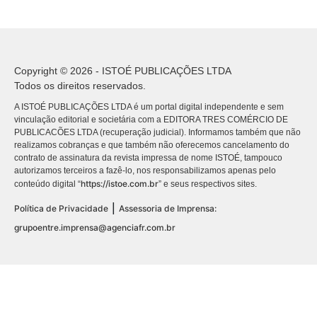
Copyright © 2026 - ISTOÉ PUBLICAÇÕES LTDA
Todos os direitos reservados.
A ISTOÉ PUBLICAÇÕES LTDA é um portal digital independente e sem
vinculação editorial e societária com a EDITORA TRES COMÉRCIO DE
PUBLICACÕES LTDA (recuperação judicial). Informamos também que não
realizamos cobranças e que também não oferecemos cancelamento do
contrato de assinatura da revista impressa de nome ISTOÉ, tampouco
autorizamos terceiros a fazê-lo, nos responsabilizamos apenas pelo
https://istoe.com.br
conteúdo digital “
” e seus respectivos sites.
|
Política de Privacidade
Assessoria de Imprensa:
grupoentre.imprensa@agenciafr.com.br