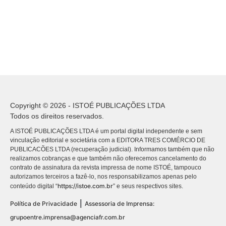
Copyright © 2026 - ISTOÉ PUBLICAÇÕES LTDA
Todos os direitos reservados.
A ISTOÉ PUBLICAÇÕES LTDA é um portal digital independente e sem
vinculação editorial e societária com a EDITORA TRES COMÉRCIO DE
PUBLICACÕES LTDA (recuperação judicial). Informamos também que não
realizamos cobranças e que também não oferecemos cancelamento do
contrato de assinatura da revista impressa de nome ISTOÉ, tampouco
autorizamos terceiros a fazê-lo, nos responsabilizamos apenas pelo
https://istoe.com.br
conteúdo digital “
” e seus respectivos sites.
|
Política de Privacidade
Assessoria de Imprensa:
grupoentre.imprensa@agenciafr.com.br