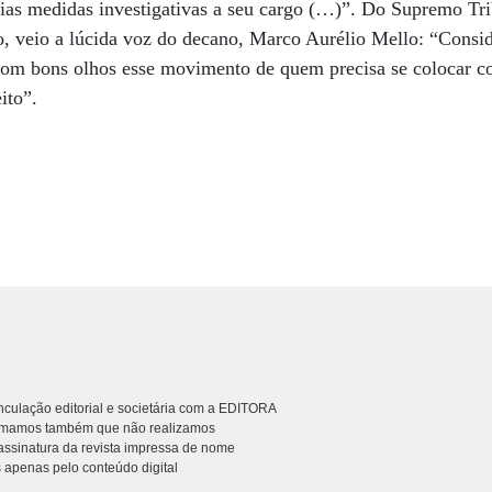
rias medidas investigativas a seu cargo (…)”. Do Supremo Tr
o, veio a lúcida voz do decano, Marco Aurélio Mello: “Consi
com bons olhos esse movimento de quem precisa se colocar co
ito”.
culação editorial e societária com a EDITORA
rmamos também que não realizamos
ssinatura da revista impressa de nome
 apenas pelo conteúdo digital