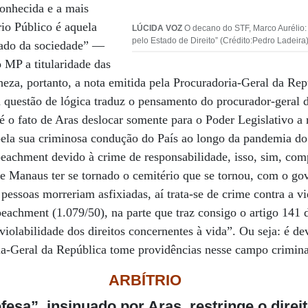
conhecida e a mais
rio Público é aquela
LÚCIDA VOZ
O decano do STF, Marco Aurélio:
pelo Estado de Direito” (Crédito:Pedro Ladeira
ado da sociedade” —
o MP a titularidade das
heza, portanto, a nota emitida pela Procuradoria-Geral da Rep
a questão de lógica traduz o pensamento do procurador-geral
é o fato de Aras deslocar somente para o Poder Legislativo a 
 pela sua criminosa condução do País ao longo da pandemia do
peachment devido à crime de responsabilidade, isso, sim, co
e Manaus ter se tornado o cemitério que se tornou, com o go
e pessoas morreriam asfixiadas, aí trata-se de crime contra a 
peachment (1.079/50), na parte que traz consigo o artigo 141 
iolabilidade dos direitos concernentes à vida”. Ou seja: é de
ia-Geral da República tome providências nesse campo crimina
ARBÍTRIO
fesa”, insinuado por Aras, restringe o direi