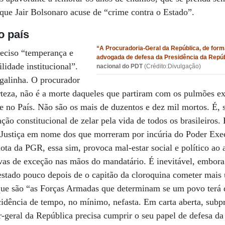
 que Jair Bolsonaro acuse de “crime contra o Estado”.
o país
“A Procuradoria-Geral da República, de forma
eciso “temperança e
advogada de defesa da Presidência da Repú
lidade institucional”.
nacional do PDT
(Crédito:Divulgação)
 galinha. O procurador
teza, não é a morte daqueles que partiram com os pulmões ex
de no País. Não são os mais de duzentos e dez mil mortos. É, 
ção constitucional de zelar pela vida de todos os brasileiros
r Justiça em nome dos que morreram por incúria do Poder Exe
ota da PGR, essa sim, provoca mal-estar social e político a
vas de exceção nas mãos do mandatário. É inevitável, embora 
stado pouco depois de o capitão da cloroquina cometer mais
 que são “as Forças Armadas que determinam se um povo terá
idência de tempo, no mínimo, nefasta. Em carta aberta, subp
-geral da República precisa cumprir o seu papel de defesa da