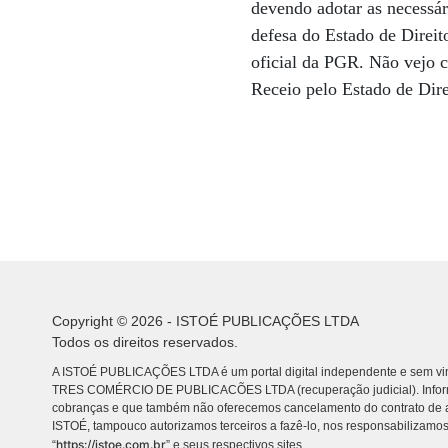
devendo adotar as necessá
defesa do Estado de Direit
oficial da PGR. Não vejo 
Receio pelo Estado de Dire
Copyright © 2026 - ISTOÉ PUBLICAÇÕES LTDA
Todos os direitos reservados.
A ISTOÉ PUBLICAÇÕES LTDA é um portal digital independente e sem vin
TRES COMÉRCIO DE PUBLICACÕES LTDA (recuperação judicial). Info
cobranças e que também não oferecemos cancelamento do contrato de a
ISTOÉ, tampouco autorizamos terceiros a fazê-lo, nos responsabilizamos
https://istoe.com.br
“
” e seus respectivos sites.