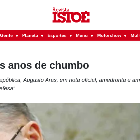
Gente
Planeta
Esportes
Menu
Motorshow
Mul
os anos de chumbo
epública, Augusto Aras, em nota oficial, amedronta e a
efesa”