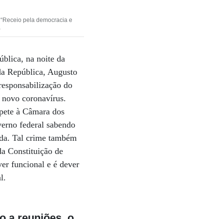
 “Receio pela democracia e
)
ública, na noite da
 da República, Augusto
responsabilização do
 novo coronavírus.
mpete à Câmara dos
verno federal sabendo
vida. Tal crime também
da Constituição de
ver funcional e é dever
l.
to a reuniões, o