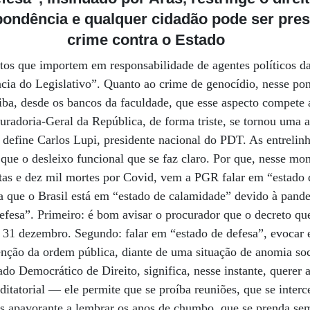
spondência e qualquer cidadão pode ser pre
crime contra
o Estado
citos que importem em responsabilidade de agentes políticos d
cia do Legislativo”. Quanto ao crime de genocídio, nesse po
ba, desde os bancos da faculdade, que esse aspecto compete 
uradoria-Geral da República, de forma triste, se tornou uma 
 define Carlos Lupi, presidente nacional do PDT. As entrelinh
 que o desleixo funcional que se faz claro. Por que, nesse m
as e dez mil mortes por Covid, vem a PGR falar em “estado 
 que o Brasil está em “estado de calamidade” devido à pandem
efesa”. Primeiro: é bom avisar o procurador que o decreto que
31 dezembro. Segundo: falar em “estado de defesa”, evocar e
nção da ordem pública, diante de uma situação de anomia soc
do Democrático de Direito, significa, nesse instante, querer
tatorial — ele permite que se proíba reuniões, que se interc
ais apavorante a lembrar os anos de chumbo, que se prenda s