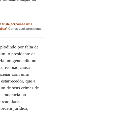
 triste, tornou-se uma
blica”
Carlos Lupi,
presidente
plodindo por falta de
sim, o presidente da
. Há um genocídio no
cutivo não causa
o acenar com uma
estarrecedor, que a
 um de seus crimes de
 democracia ou
rocuradores
 ordem jurídica,