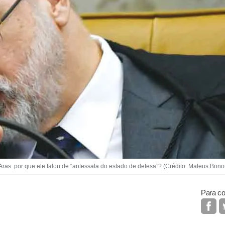
s: por que ele falou de “antessala do estado de defesa”? (Crédito: Mateus Bono
Para co