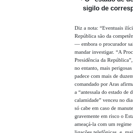
sigilo de corre
Diz a nota: “Eventuais ilí
República são da competên
— embora o procurador sai
mandar investigar. “A Proc
Presidência da República”,
no entanto, mais perigosas
padece com mais de duzent
comandado por Aras afirma
a “antessala do estado de d
calamidade” venceu no dia 
só cabe em caso de manute
gravemente em risco o Esta
ameaçá-la com um regime di
ligações telefônicas, e, m