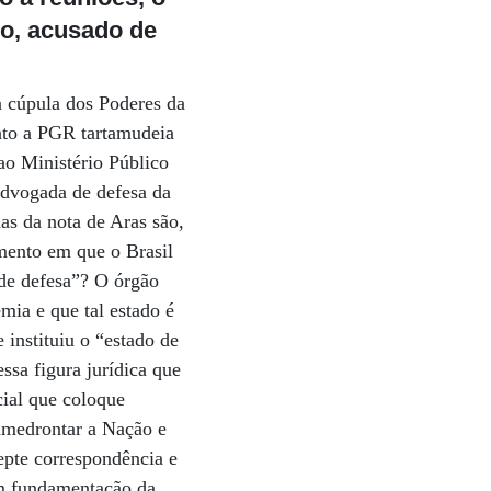
so, acusado
de
a cúpula dos Poderes da
nto a PGR tartamudeia
ao Ministério Público
advogada de defesa da
as da nota de Aras são,
omento em que o Brasil
de defesa”? O órgão
ia e que tal estado é
 instituiu o “estado de
ssa figura jurídica que
ial que coloque
 amedrontar a Nação e
epte correspondência e
em fundamentação da