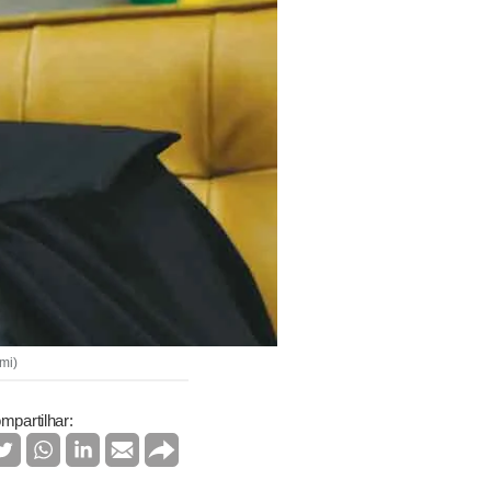
mi)
mpartilhar: