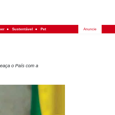
her
Sustentável
Pet
Anuncie
meaça o País com a