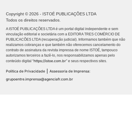
Copyright © 2026 - ISTOÉ PUBLICAÇÕES LTDA
Todos os direitos reservados.
A ISTOÉ PUBLICAÇÕES LTDA é um portal digital independente e sem
vinculação editorial e societária com a EDITORA TRES COMÉRCIO DE
PUBLICACÕES LTDA (recuperação judicial). Informamos também que não
realizamos cobranças e que também não oferecemos cancelamento do
contrato de assinatura da revista impressa de nome ISTOÉ, tampouco
autorizamos terceiros a fazê-lo, nos responsabilizamos apenas pelo
https://istoe.com.br
conteúdo digital “
” e seus respectivos sites.
|
Política de Privacidade
Assessoria de Imprensa:
grupoentre.imprensa@agenciafr.com.br