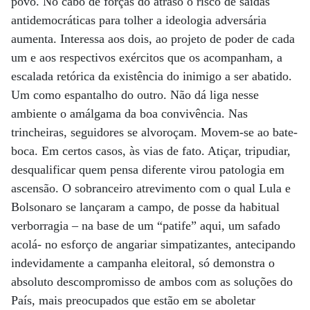
povo. No cabo de forças do atraso o risco de saídas
antidemocráticas para tolher a ideologia adversária
aumenta. Interessa aos dois, ao projeto de poder de cada
um e aos respectivos exércitos que os acompanham, a
escalada retórica da existência do inimigo a ser abatido.
Um como espantalho do outro. Não dá liga nesse
ambiente o amálgama da boa convivência. Nas
trincheiras, seguidores se alvoroçam. Movem-se ao bate-
boca. Em certos casos, às vias de fato. Atiçar, tripudiar,
desqualificar quem pensa diferente virou patologia em
ascensão. O sobranceiro atrevimento com o qual Lula e
Bolsonaro se lançaram a campo, de posse da habitual
verborragia – na base de um “patife” aqui, um safado
acolá- no esforço de angariar simpatizantes, antecipando
indevidamente a campanha eleitoral, só demonstra o
absoluto descompromisso de ambos com as soluções do
País, mais preocupados que estão em se aboletar