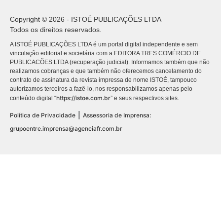
Copyright © 2026 - ISTOÉ PUBLICAÇÕES LTDA
Todos os direitos reservados.
A ISTOÉ PUBLICAÇÕES LTDA é um portal digital independente e sem
vinculação editorial e societária com a EDITORA TRES COMÉRCIO DE
PUBLICACÕES LTDA (recuperação judicial). Informamos também que não
realizamos cobranças e que também não oferecemos cancelamento do
contrato de assinatura da revista impressa de nome ISTOÉ, tampouco
autorizamos terceiros a fazê-lo, nos responsabilizamos apenas pelo
https://istoe.com.br
conteúdo digital “
” e seus respectivos sites.
|
Política de Privacidade
Assessoria de Imprensa:
grupoentre.imprensa@agenciafr.com.br