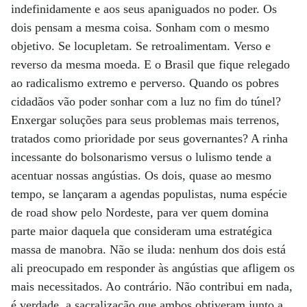
indefinidamente e aos seus apaniguados no poder. Os
dois pensam a mesma coisa. Sonham com o mesmo
objetivo. Se locupletam. Se retroalimentam. Verso e
reverso da mesma moeda. E o Brasil que fique relegado
ao radicalismo extremo e perverso. Quando os pobres
cidadãos vão poder sonhar com a luz no fim do túnel?
Enxergar soluções para seus problemas mais terrenos,
tratados como prioridade por seus governantes? A rinha
incessante do bolsonarismo versus o lulismo tende a
acentuar nossas angústias. Os dois, quase ao mesmo
tempo, se lançaram a agendas populistas, numa espécie
de road show pelo Nordeste, para ver quem domina
parte maior daquela que consideram uma estratégica
massa de manobra. Não se iluda: nenhum dos dois está
ali preocupado em responder às angústias que afligem os
mais necessitados. Ao contrário. Não contribui em nada,
é verdade, a sacralização que ambos obtiveram junto a