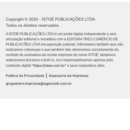
Copyright © 2026 - ISTOÉ PUBLICAÇÕES LTDA
Todos os direitos reservados.
A ISTOÉ PUBLICAÇÕES LTDA é um portal digital independente e sem
vinculação editorial e societária com a EDITORA TRES COMÉRCIO DE
PUBLICACÕES LTDA (recuperação judicial). Informamos também que não
realizamos cobranças e que também não oferecemos cancelamento do
contrato de assinatura da revista impressa de nome ISTOÉ, tampouco
autorizamos terceiros a fazê-lo, nos responsabilizamos apenas pelo
https://istoe.com.br
conteúdo digital “
” e seus respectivos sites.
|
Política de Privacidade
Assessoria de Imprensa:
grupoentre.imprensa@agenciafr.com.br