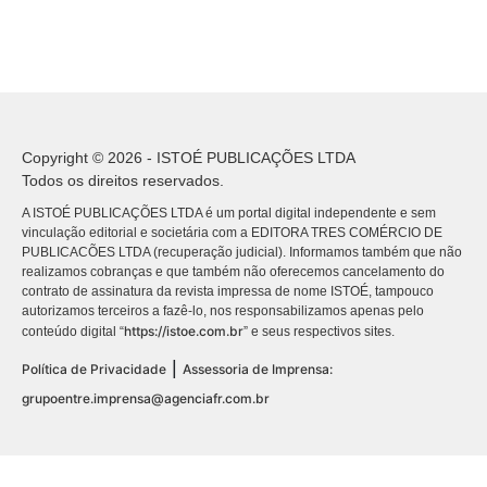
Copyright © 2026 - ISTOÉ PUBLICAÇÕES LTDA
Todos os direitos reservados.
A ISTOÉ PUBLICAÇÕES LTDA é um portal digital independente e sem
vinculação editorial e societária com a EDITORA TRES COMÉRCIO DE
PUBLICACÕES LTDA (recuperação judicial). Informamos também que não
realizamos cobranças e que também não oferecemos cancelamento do
contrato de assinatura da revista impressa de nome ISTOÉ, tampouco
autorizamos terceiros a fazê-lo, nos responsabilizamos apenas pelo
https://istoe.com.br
conteúdo digital “
” e seus respectivos sites.
|
Política de Privacidade
Assessoria de Imprensa:
grupoentre.imprensa@agenciafr.com.br