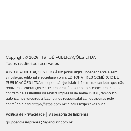
Copyright © 2026 - ISTOÉ PUBLICAÇÕES LTDA
Todos os direitos reservados.
A ISTOÉ PUBLICAÇÕES LTDA é um portal digital independente e sem
vinculação editorial e societária com a EDITORA TRES COMÉRCIO DE
PUBLICACÕES LTDA (recuperação judicial). Informamos também que não
realizamos cobranças e que também não oferecemos cancelamento do
contrato de assinatura da revista impressa de nome ISTOÉ, tampouco
autorizamos terceiros a fazê-lo, nos responsabilizamos apenas pelo
https://istoe.com.br
conteúdo digital “
” e seus respectivos sites.
|
Política de Privacidade
Assessoria de Imprensa:
grupoentre.imprensa@agenciafr.com.br