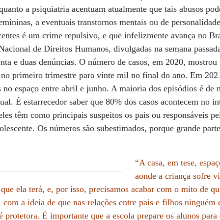
a quanto a psiquiatria acentuam atualmente que tais abusos pod
emininas, a eventuais transtornos mentais ou de personalidade
centes é um crime repulsivo, e que infelizmente avança no Br
Nacional de Direitos Humanos, divulgadas na semana passada
tenta e duas denúncias. O número de casos, em 2020, mostrou 
 no primeiro trimestre para vinte mil no final do ano. Em 2021
s no espaço entre abril e junho. A maioria dos episódios é de 
ual. É estarrecedor saber que 80% dos casos acontecem no in
es têm como principais suspeitos os pais ou responsáveis pe
dolescente. Os números são subestimados, porque grande part
“A casa, em tese, espaç
aonde a criança sofre v
que ela terá, e, por isso, precisamos acabar com o mito de qu
 com a ideia de que nas relações entre pais e filhos ninguém 
é protetora. É importante que a escola prepare os alunos para