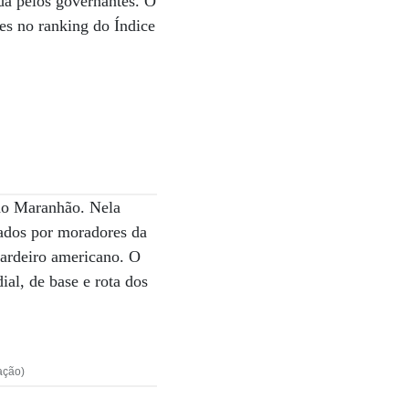
da pelos governantes. O
res no ranking do Índice
 do Maranhão. Nela
rados por moradores da
ardeiro americano. O
al, de base e rota dos
ação)