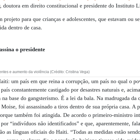
 doutora em direito constitucional e presidente do Instituto Li
um projeto para que crianças e adolescentes, que estavam ou 
ida dentro de casa.
sassina o presidente
entes e aumento da violência (Crédito: Cristina Vega)
aiti: um país em que reina a corrupção, um país no qual o p
país constantemente castigado por desastres naturais e, acim
a na base do gangsterismo. É a lei da bala. Na madrugada da q
 Moise, foi assassinado a tiros dentro de sua própria casa. A
porque também foi atingida. De acordo o primeiro-ministro int
a por “indivíduos não identificados” e que, aparentemente, f
são as línguas oficiais do Haiti. “Todas as medidas estão sen