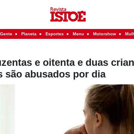
Gente
Planeta
Esportes
Menu
Motorshow
Mul
uzentas e oitenta e duas cria
s são abusados por dia