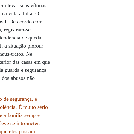
em levar suas vítimas,
 na vida adulta. O
asil. De acordo com
, registram-se
tendência de queda:
, a situação piorou:
maus-tratos. Na
terior das casas em que
la guarda e segurança
e dos abusos não
o de segurança, é
iolência. É muito sério
e a família sempre
deve se intrometer.
 que eles possam