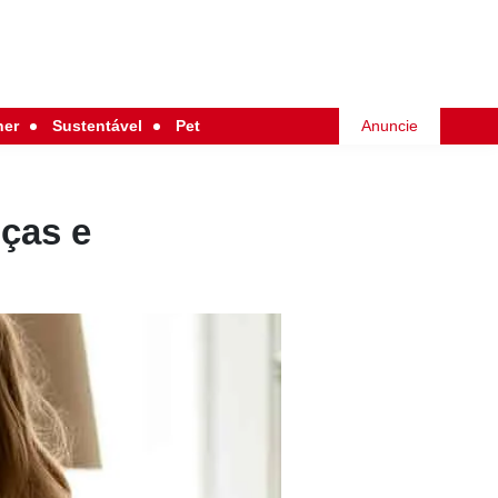
her
Sustentável
Pet
Anuncie
nças e