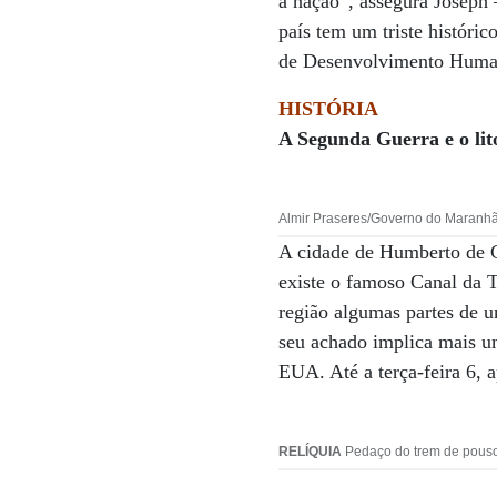
a nação”, assegura Joseph 
país tem um triste históric
de Desenvolvimento Huma
HISTÓRIA
A Segunda Guerra e o li
Almir Praseres/Governo do Maranh
A cidade de Humberto de C
existe o famoso Canal da 
região algumas partes de 
seu achado implica mais um
EUA. Até a terça-feira 6, a
RELÍQUIA
Pedaço do trem de pouso 