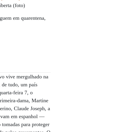
berta (foto)
seguem em quarentena,
ovo vive mergulhado na
a de tudo, um país
uarta-feira 7, o
 primeira-dama, Martine
erino, Claude Joseph, a
alavam em espanhol —
do tomadas para proteger