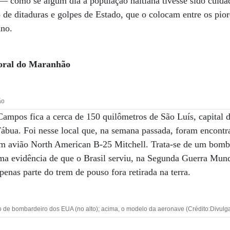
— como se algum dia a população haitiana tivesse sido cuida
o de ditaduras e golpes de Estado, que o colocam entre os pio
no.
toral do Maranhão
ão
ampos fica a cerca de 150 quilômetros de São Luís, capital
Tábua. Foi nesse local que, na semana passada, foram encont
um avião North American B-25 Mitchell. Trata-se de um bomb
a evidência de que o Brasil serviu, na Segunda Guerra Mundi
penas parte do trem de pouso fora retirada na terra.
de bombardeiro dos EUA (no alto); acima, o modelo da aeronave (Crédito:Divulg