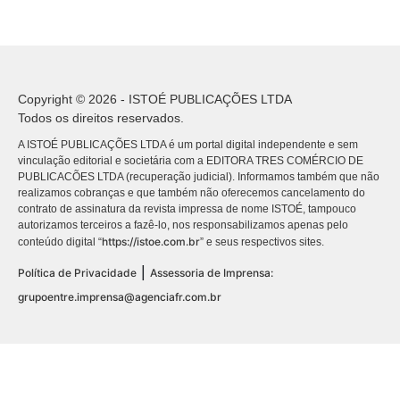
Copyright © 2026 - ISTOÉ PUBLICAÇÕES LTDA
Todos os direitos reservados.
A ISTOÉ PUBLICAÇÕES LTDA é um portal digital independente e sem
vinculação editorial e societária com a EDITORA TRES COMÉRCIO DE
PUBLICACÕES LTDA (recuperação judicial). Informamos também que não
realizamos cobranças e que também não oferecemos cancelamento do
contrato de assinatura da revista impressa de nome ISTOÉ, tampouco
autorizamos terceiros a fazê-lo, nos responsabilizamos apenas pelo
https://istoe.com.br
conteúdo digital “
” e seus respectivos sites.
|
Política de Privacidade
Assessoria de Imprensa:
grupoentre.imprensa@agenciafr.com.br