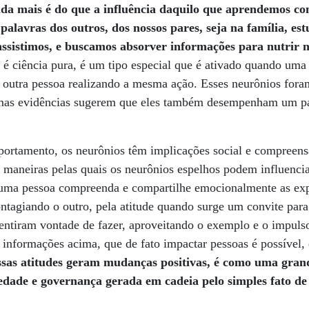
da mais é do que a influência daquilo que aprendemos co
 palavras dos outros, dos nossos pares, seja na família, es
assistimos, e buscamos absorver informações para nutrir n
o é ciência pura, é um tipo especial que é ativado quando um
 outra pessoa realizando a mesma ação. Esses neurônios fora
mas evidências sugerem que eles também desempenham um pa
ortamento, os neurônios têm implicações social e compreens
 maneiras pelas quais os neurônios espelhos podem influencia
 uma pessoa compreenda e compartilhe emocionalmente as exp
contagiando o outro, pela atitude quando surge um convite par
entiram vontade de fazer, aproveitando o exemplo e o impuls
informações acima, que de fato impactar pessoas é possível,
ssas atitudes geram mudanças positivas, é como uma gra
riedade e governança gerada em cadeia pelo simples fato d