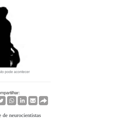
sto pode acontecer
mpartilhar:
 de neurocientistas