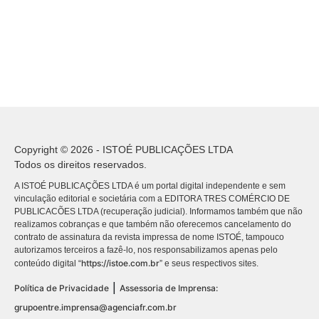
Copyright © 2026 - ISTOÉ PUBLICAÇÕES LTDA
Todos os direitos reservados.
A ISTOÉ PUBLICAÇÕES LTDA é um portal digital independente e sem
vinculação editorial e societária com a EDITORA TRES COMÉRCIO DE
PUBLICACÕES LTDA (recuperação judicial). Informamos também que não
realizamos cobranças e que também não oferecemos cancelamento do
contrato de assinatura da revista impressa de nome ISTOÉ, tampouco
autorizamos terceiros a fazê-lo, nos responsabilizamos apenas pelo
https://istoe.com.br
conteúdo digital “
” e seus respectivos sites.
|
Política de Privacidade
Assessoria de Imprensa:
grupoentre.imprensa@agenciafr.com.br