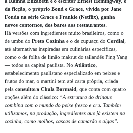
a Rainha Elizabeth e o escritor Ernest Hemingway, e
da ficção, o próprio Bond e Grace, vivida por Jane
Fonda na série Grace e Frankie (Netflix), ganha
novos contornos, dos bares aos restaurantes.
Há versões com ingredientes muito brasileiros, como o
de umbu do
Preto Cozinha
e o de cupuaçu do
Cordial
,
até alternativas inspiradas em culinárias específicas,
como o de folha de limão makrut do tailandês Ping Yang
— todos na capital paulista.
No
Atlântico
,
estabelecimento paulistano especializado em peixes e
frutos do mar, o martini tem até carta própria, criada
pela
consultora Chula Barmaid
, que conta com quatro
opções além do clássico:
“A estrutura do drinque
combina com o mundo do peixe fresco e cru. Também
utilizamos, na produção, ingredientes que já existem na
cozinha, como molhos, cascas de camarão e algas”
.