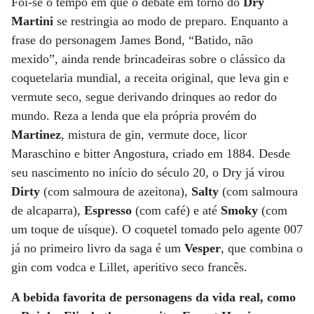
Foi-se o tempo em que o debate em torno do
Dry
Martini
se restringia ao modo de preparo. Enquanto a
frase do personagem James Bond, “Batido, não
mexido”, ainda rende brincadeiras sobre o clássico da
coquetelaria mundial, a receita original, que leva gin e
vermute seco, segue derivando drinques ao redor do
mundo. Reza a lenda que ela própria provém do
Martinez
, mistura de gin, vermute doce, licor
Maraschino e bitter Angostura, criado em 1884. Desde
seu nascimento no início do século 20, o Dry já virou
Dirty
(com salmoura de azeitona),
Salty
(com salmoura
de alcaparra),
Espresso
(com café) e até
Smoky
(com
um toque de uísque). O coquetel tomado pelo agente 007
já no primeiro livro da saga é um
Vesper
, que combina o
gin com vodca e Lillet, aperitivo seco francês.
A bebida favorita de personagens da vida real, como