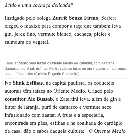
ácido e uma cachaça delicada”
.
Instigado pelo colega
Zurriê Souza Firmo
, Sarfert
elegeu o maxixe para compor a taça que também leva
gin, jerez fino, vermute bianco, cachaça, picles e
salmoura do vegetal.
Familiaridade: para trazer o Oriente Médio ao Zatartini, com zaatar e
damasco, do Shuk Esfihas, Ale Bussab se inspirou em viagens e na própria
ascendência síria (Crédito:Rogerio Cassimiro)
No
Shuk Esfihas
, na capital paulista, os coquetéis
autorais têm raízes no Oriente Médio. Criado pelo
consultor Ale Bussab
, o Zatartini leva, além de gin e
bitter de laranja, purê de damasco e vermute seco
infusionado com zaatar. A fruta e a especiaria,
encontrada em pães, esfihas e na coalhada do cardápio
da casa, dão o sabor daquela cultura:
“O Oriente Médio