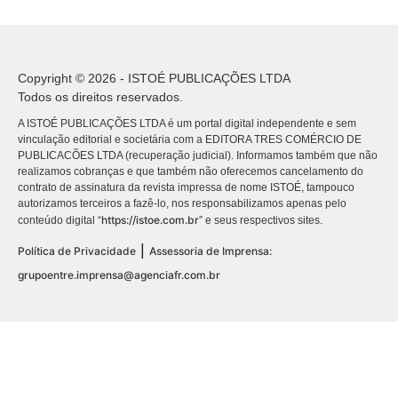
Copyright © 2026 - ISTOÉ PUBLICAÇÕES LTDA
Todos os direitos reservados.
A ISTOÉ PUBLICAÇÕES LTDA é um portal digital independente e sem
vinculação editorial e societária com a EDITORA TRES COMÉRCIO DE
PUBLICACÕES LTDA (recuperação judicial). Informamos também que não
realizamos cobranças e que também não oferecemos cancelamento do
contrato de assinatura da revista impressa de nome ISTOÉ, tampouco
autorizamos terceiros a fazê-lo, nos responsabilizamos apenas pelo
https://istoe.com.br
conteúdo digital “
” e seus respectivos sites.
|
Política de Privacidade
Assessoria de Imprensa:
grupoentre.imprensa@agenciafr.com.br