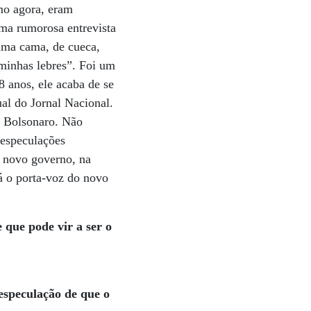
omo agora, eram
uma rumorosa entrevista
numa cama, de cueca,
 minhas lebres”. Foi um
8 anos, ele acaba de se
ual do Jornal Nacional.
r Bolsonaro. Não
 especulações
o novo governo, na
á o porta-voz do novo
 que pode vir a ser o
 especulação de que o