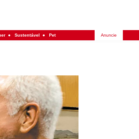
her
Sustentável
Pet
Anuncie