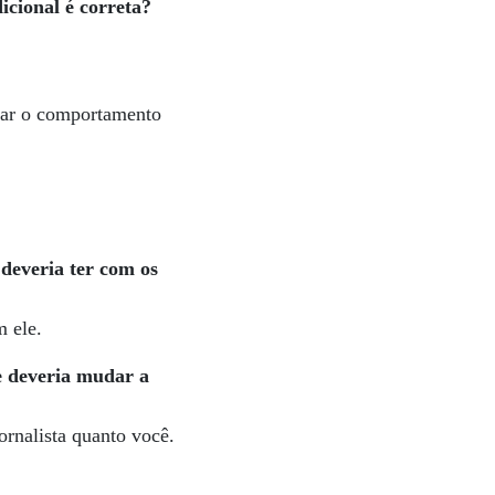
icional é correta?
sar o comportamento
 deveria ter com os
m ele.
e deveria mudar a
ornalista quanto você.