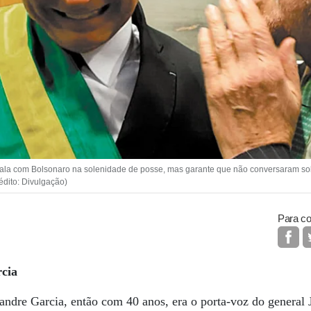
ala com Bolsonaro na solenidade de posse, mas garante que não conversaram sobr
édito: Divulgação)
Para co
cia
andre Garcia, então com 40 anos, era o porta-voz do general 