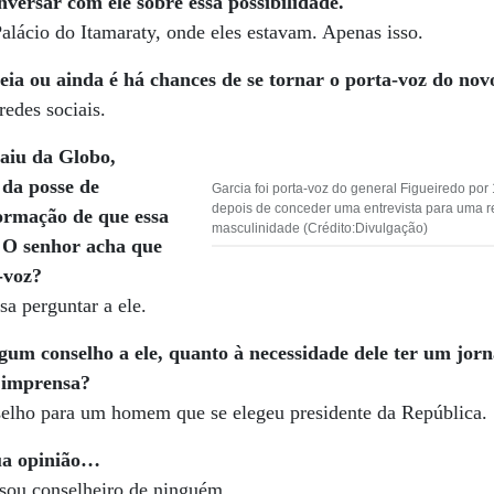
nversar com ele sobre essa possibilidade.
alácio do Itamaraty, onde eles estavam. Apenas isso.
deia ou ainda é há chances de se tornar o porta-voz do no
redes sociais.
aiu da Globo,
 da posse de
Garcia foi porta-voz do general Figueiredo por
depois de conceder uma entrevista para uma re
formação de que essa
masculinidade (Crédito:Divulgação)
. O senhor acha que
-voz?
sa perguntar a ele.
gum conselho a ele, quanto à necessidade dele ter um jorn
a imprensa?
elho para um homem que se elegeu presidente da República.
sua opinião…
 sou conselheiro de ninguém.