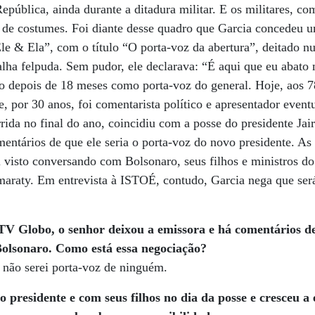
epública, ainda durante a ditadura militar. E os militares, c
a de costumes. Foi diante desse quadro que Garcia concedeu 
Ele & Ela”, com o título “O porta-voz da abertura”, deitado 
lha felpuda. Sem pudor, ele declarava: “É aqui que eu abato
do depois de 18 meses como porta-voz do general. Hoje, aos 7
, por 30 anos, foi comentarista político e apresentador event
ida no final do ano, coincidiu com a posse do presidente Jai
ntários de que ele seria o porta-voz do novo presidente. As
 visto conversando com Bolsonaro, seus filhos e ministros d
maraty. Em entrevista à ISTOÉ, contudo, Garcia nega que ser
 TV Globo, o senhor deixou a emissora e há comentários de
Bolsonaro. Como está essa negociação?
 não serei porta-voz de ninguém.
 presidente e com seus filhos no dia da posse e cresceu a