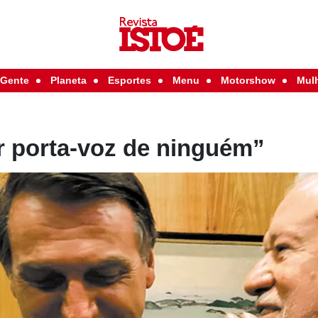
Gente
Planeta
Esportes
Menu
Motorshow
Mul
r porta-voz de ninguém”