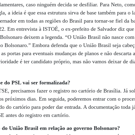
amentares, caso ninguém decida se desfiliar. Para Neto, com
gla, a ideia é que essa estrutura sirva de base também para o
rnador em todas as regiões do Brasil para tornar-se fiel da b
22. Em entrevista à ISTOÉ, o ex-prefeito de Salvador diz que 
 Bolsonaro deixem a legenda. “O União Brasil não nasce co
 Bolsonaro.” Embora defenda que o União Brasil seja cabeç
s portas para eventuais mudanças de planos e não descarta a
rioridade é ter candidato próprio, mas não vamos deixar de d
 do PSL vai ser formalizada?
E, precisamos fazer o registro no cartório de Brasília. Já so
nos próximos dias. Em seguida, poderemos entrar com o proc
o do cartório para poder dar entrada. A documentação toda já
 antes do registro em cartório.
 do União Brasil em relação ao governo Bolsonaro?