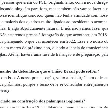
 pessoas que eram do PSL, originalmente, com a nova direçã
colocando ninguém para fora, mas também não vamos fazer qua
o se identifique conosco, quem não tenha afinidade com nosso
e a maioria dos quadros muito ligados ao presidente o acompa
 dias. É algo absolutamente natural. E nós não vamos fazer qua
. Não estaremos presos à fotografia do que aconteceu em 201
 planejando o que vai acontecer em 2022. Esse é o nosso ob
da em março do próximo ano, quando a janela de transferênci
glas. Até lá, haverá uma fase de transição e de preparação par
amanho da debandada que o União Brasil pode sofrer?
om isso. A nossa preocupação, volto a insistir, é com o des
s próximos, porque a fusão deve se consolidar entre janeiro e
 março.
ciado na construção dos palanques regionais?
emos ter entre 10 e 12 candidatos a governador em todo o Br