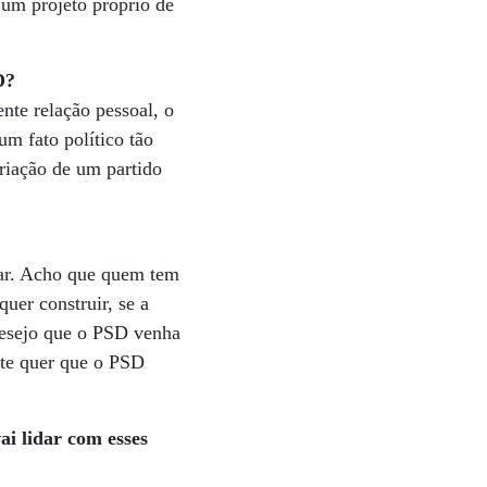
 um projeto próprio de
D?
nte relação pessoal, o
um fato político tão
criação de um partido
lar. Acho que quem tem
uer construir, se a
desejo que o PSD venha
ente quer que o PSD
ai lidar com esses