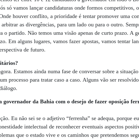
Nós só vamos lançar candidaturas onde formos competitivos, 
 Onde houver conflito, a prioridade é tentar promover uma con
e arbitrar as divergências, para um lado ou para o outro. Semp
ara o partido. Não temos uma visão apenas de curto prazo. A 
zo. Em alguns lugares, vamos fazer apostas, vamos tentar la
rspectiva de futuro.
itários?
gora. Estamos ainda numa fase de conversar sobre a situação
 processo para tratar caso a caso. Alguns vão ser resolvidos
diálogo.
a governador da Bahia com o desejo de fazer oposição fe
ão. Eu não sei se o adjetivo “ferrenha” se adequa, porque eu
onestidade intelectual de reconhecer eventuais aspectos positi
blemas que o estado vive e os caminhos que pretendemos segui