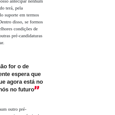
posso antecipar nenhum
do terá, pela
elo suporte em termos
Dentro disso, se formos
elhores condições de
outras pré-candidaturas
ar.
ão for o de
gente espera que
ue agora está no
nós no futuro
hum outro pré-