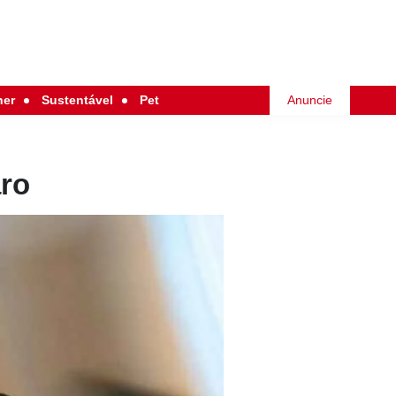
her
Sustentável
Pet
Anuncie
ro