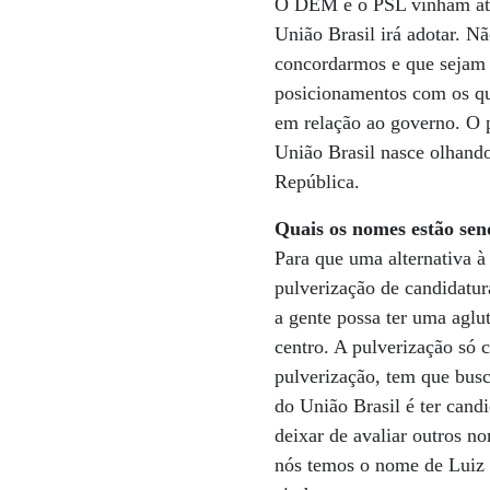
O DEM e o PSL vinham atua
União Brasil irá adotar. N
concordarmos e que sejam i
posicionamentos com os qu
em relação ao governo. O
União Brasil nasce olhando
República.
Quais os nomes estão sen
Para que uma alternativa à
pulverização de candidatura
a gente possa ter uma agl
centro. A pulverização só 
pulverização, tem que busc
do União Brasil é ter cand
deixar de avaliar outros 
nós temos o nome de Luiz 