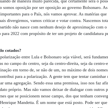
ndo de maneira muito parecida, que certamente será o pos
ão somos oposição por ser oposição ao governo Bolsonaro. As
mportantes para o País, nós vamos aprovar. As matérias que 
ais divergirmos, vamos criticar e votar contra. Nascemos tot
 partido não nasce com nenhum desejo de aproximação com o
 para 2022 com propósito de ter um projeto de candidatura pr
do cotados?
 polarização entre Lula e Bolsonaro seja viável, será fundame
s no campo do centro, seja da centro-direita, seja da centro-
utinação em torno de, se não de um, no máximo de dois nomes
contribui para a polarização. A gente tem que tentar caminhar
ar uma agregação. Sendo essa uma premissa, isso nos faz afi
idato próprio. Mas não vamos deixar de dialogar com outros 
nomes que se posicionem nesse campo, dos que tenham converg
Henrique Mandetta. É um nome que está posto. Pode ser que