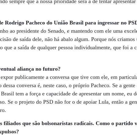
ndo sempre que a nossa prioridade será a de tentar apresentar
 de Rodrigo Pacheco do União Brasil para ingressar no PS
enho ao presidente do Senado, e mantendo com ele uma excele
ecisão de saída dele, não há abalo algum. Porque nós criamos 
do que a saída de qualquer pessoa individualmente, que foi a 
ventual aliança no futuro?
 expor publicamente a conversa que tive com ele, em particu
 dessa conversa é, neste caso, o próprio Pacheco. Se a gente q
o Brasil tem a força e capacidade de apresentar um nome, eu 
osso. Se o projeto do PSD não for o de apoiar Lula, então a g
ro.
 filiados que são bolsonaristas radicais. Como o partido v
xpulsos?