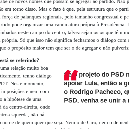
abe de novos nomes que possam se agregar ao partido. Não 
ão em torno disso. Mas o fato é que, pela estrutura que o parti
la força de palanques regionais, pelo tamanho congressual e p
artido pode organizar uma candidatura própria à Presidência. 
alinhados neste campo do centro, talvez sejamos os que têm m
 própria. Só que isso não significa fecharmos o diálogo com 
que o propósito maior tem que ser o de agregar e não pulveriz
está se referindo?
o uma relação muito boa
Se o projeto do PSD n
ticamente, tenho diálogo
apoiar Lula, então a 
PDT. Neste momento,
o Rodrigo Pacheco, q
m imposições e nem com
do a hipótese de uma
PSD, venha se unir a 
 da centro-direita, onde
ntro-esquerda, não há
o nome de quem quer que seja. Nem o de Ciro, nem o de nen