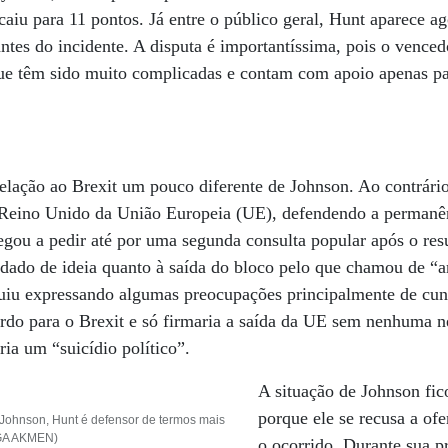
a caiu para 11 pontos. Já entre o público geral, Hunt aparece ag
ntes do incidente. A disputa é importantíssima, pois o venced
que têm sido muito complicadas e contam com apoio apenas pa
lação ao Brexit um pouco diferente de Johnson. Ao contrário
o Reino Unido da União Europeia (UE), defendendo a permanê
egou a pedir até por uma segunda consulta popular após o res
udado de ideia quanto à saída do bloco pelo que chamou de “
uiu expressando algumas preocupações principalmente de cu
ordo para o Brexit e só firmaria a saída da UE sem nenhuma 
ria um “suicídio político”.
A situação de Johnson fi
porque ele se recusa a ofe
Johnson, Hunt é defensor de termos mais
LGA AKMEN)
o ocorrido. Durante sua p