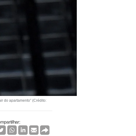
ir do apartamento” (Crédito:
mpartilhar: