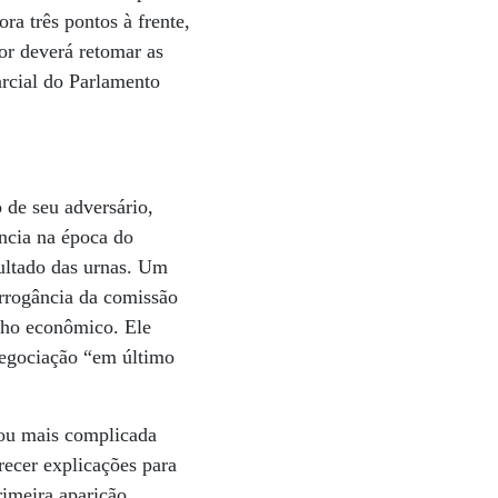
ora três pontos à frente,
or deverá retomar as
rcial do Parlamento
 de seu adversário,
ncia na época do
ultado das urnas. Um
arrogância da comissão
nho econômico. Ele
negociação “em último
cou mais complicada
recer explicações para
rimeira aparição