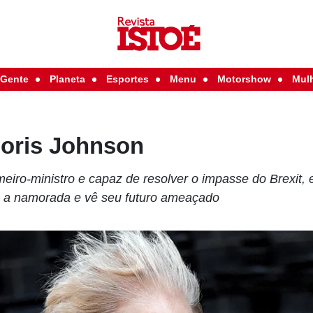
Gente
Planeta
Esportes
Menu
Motorshow
Mul
Boris Johnson
meiro-ministro e capaz de resolver o impasse do Brexit, 
 a namorada e vê seu futuro ameaçado