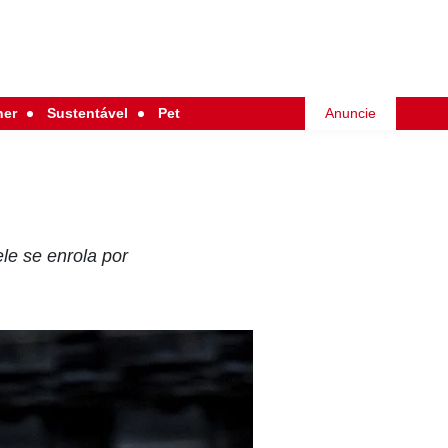
her
Sustentável
Pet
Anuncie
ele se enrola por