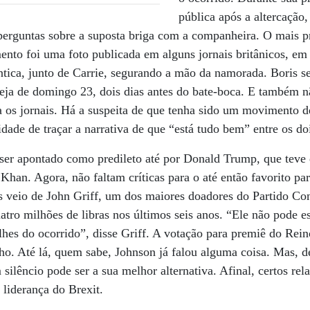
pública após a altercação,
 perguntas sobre a suposta briga com a companheira. O mais
nto foi uma foto publicada em alguns jornais britânicos, em
ica, junto de Carrie, segurando a mão da namorada. Boris se 
seja de domingo 23, dois dias antes do bate-boca. E também n
os jornais. Há a suspeita de que tenha sido um movimento de
dade de traçar a narrativa de que “está tudo bem” entre os do
 ser apontado como predileto até por Donald Trump, que teve
Khan. Agora, não faltam críticas para o até então favorito par
as veio de John Griff, um dos maiores doadores do Partido Co
atro milhões de libras nos últimos seis anos. “Ele não pode 
lhes do ocorrido”, disse Griff. A votação para premiê do Rei
ho. Até lá, quem sabe, Johnson já falou alguma coisa. Mas, 
silêncio pode ser a sua melhor alternativa. Afinal, certos re
liderança do Brexit.