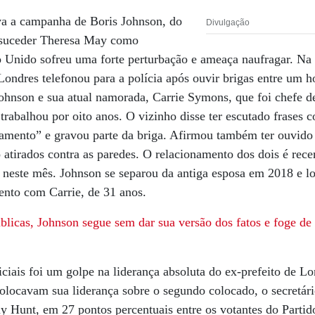
a a campanha de Boris Johnson, do
Divulgação
a suceder Theresa May como
o Unido sofreu uma forte perturbação e ameaça naufragar. Na 
Londres telefonou para a polícia após ouvir brigas entre u
Johnson e sua atual namorada, Carrie Symons, que foi chefe 
trabalhou por oito anos. O vizinho disse ter escutado frases 
amento” e gravou parte da briga. Afirmou também ter ouvido
atirados contra as paredes. O relacionamento dos dois é recen
as neste mês. Johnson se separou da antiga esposa em 2018 e 
ento com Carrie, de 31 anos.
blicas, Johnson segue sem dar sua versão dos fatos
e foge de
iciais foi um golpe na liderança absoluta do ex-prefeito de Lo
olocavam sua liderança sobre o segundo colocado, o secretári
y Hunt, em 27 pontos percentuais entre os votantes do Parti