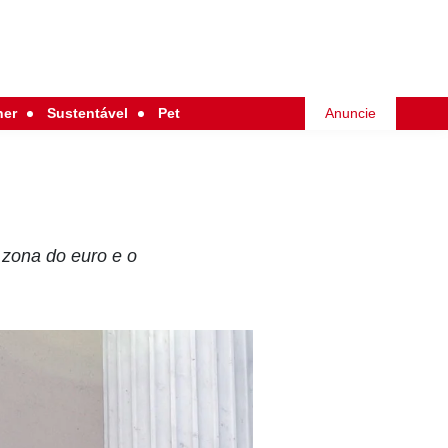
her
Sustentável
Pet
Anuncie
 zona do euro e o