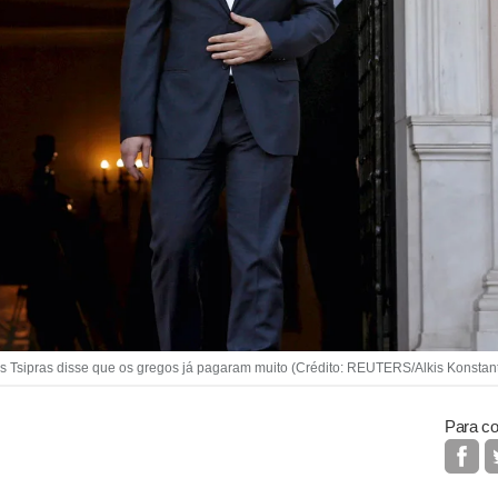
Tsipras disse que os gregos já pagaram muito (Crédito: REUTERS/Alkis Konstant
Para co