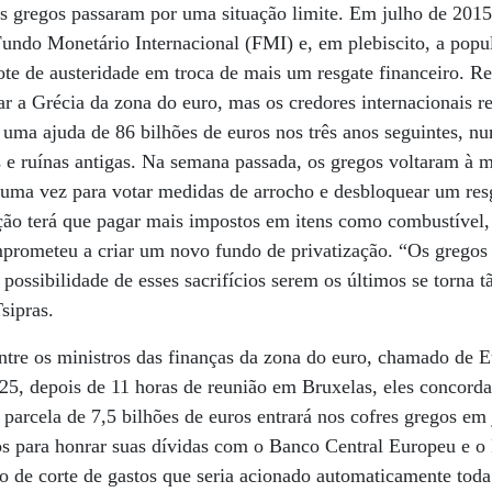
 gregos passaram por uma situação limite. Em julho de 2015
Fundo Monetário Internacional (FMI) e, em plebiscito, a popul
te de austeridade em troca de mais um resgate financeiro. R
r a Grécia da zona do euro, mas os credores internacionais r
 uma ajuda de 86 bilhões de euros nos três anos seguintes, n
as e ruínas antigas. Na semana passada, os gregos voltaram à
uma vez para votar medidas de arrocho e desbloquear um resg
ção terá que pagar mais impostos em itens como combustível, i
prometeu a criar um novo fundo de privatização. “Os gregos
 possibilidade de esses sacrifícios serem os últimos se torna t
sipras.
ntre os ministros das finanças da zona do euro, chamado de 
25, depois de 11 horas de reunião em Bruxelas, eles concord
 parcela de 7,5 bilhões de euros entrará nos cofres gregos em 
s para honrar suas dívidas com o Banco Central Europeu e o
de corte de gastos que seria acionado automaticamente toda 