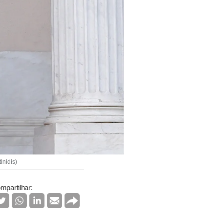
inidis)
mpartilhar: