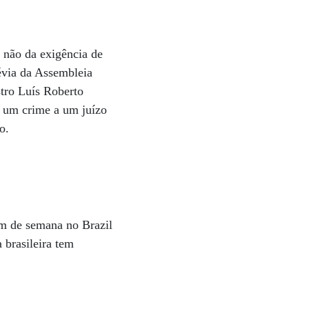
 não da exigência de
évia da Assembleia
stro Luís Roberto
e um crime a um juízo
o.
im de semana no Brazil
brasileira tem