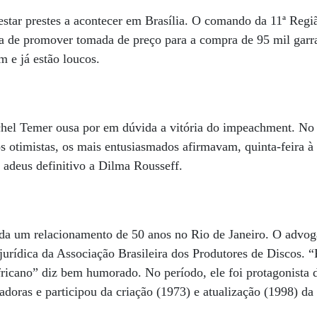
star prestes a acontecer em Brasília. O comando da 11ª Regi
a de promover tomada de preço para a compra de 95 mil garra
 e já estão loucos.
el Temer ousa por em dúvida a vitória do impeachment. No 
s otimistas, os mais entusiasmados afirmavam, quinta-feira à 
 adeus definitivo a Dilma Rousseff.
a um relacionamento de 50 anos no Rio de Janeiro. O advog
urídica da Associação Brasileira dos Produtores de Discos. 
ricano” diz bem humorado. No período, ele foi protagonista 
doras e participou da criação (1973) e atualização (1998) da 