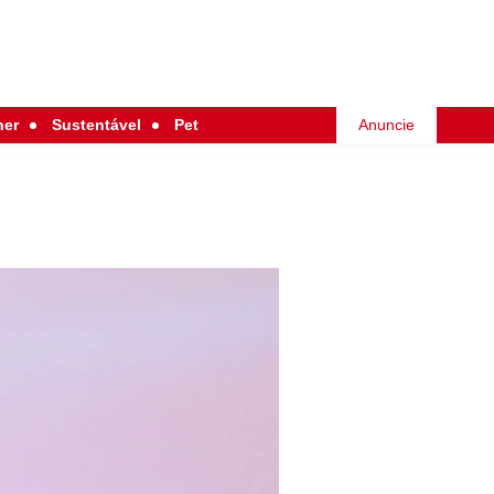
her
Sustentável
Pet
Anuncie