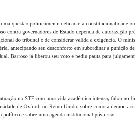
uma questão politicamente delicada: a constitucionalidade ou
sso contra governadores de Estado dependa de autorização pr
icional do tribunal é de considerar válida a exigência. O mini
éria, antecipando seu desconforto em subordinar a punição d
adual. Barroso já liberou seu voto e pediu pauta para julgament
 atuação no STF com uma vida acadêmica intensa, falou no f
idade de Oxford, no Reino Unido, sobre como a democracia 
político e sobre uma agenda institucional pós-crise.