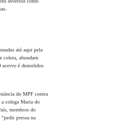
tens diversos como
tas.
onadas até aqui pela
de coleta, abundam
O acervo é demolidor.
denúncia do MPF contra
 a colega Maria do
País, membros do
“pedir pressa na