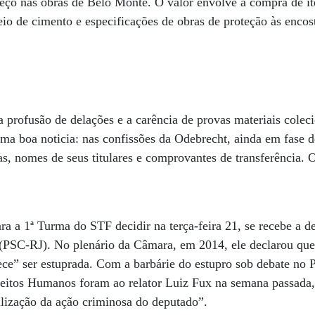
eço nas obras de Belo Monte. O valor envolve a compra de i
io de cimento e especificações de obras de proteção às encos
a profusão de delações e a carência de provas materiais coleci
uma boa noticia: nas confissões da Odebrecht, ainda em fase 
s, nomes de seus titulares e comprovantes de transferência. 
ra a 1ª Turma do STF decidir na terça-feira 21, se recebe a 
 (PSC-RJ). No plenário da Câmara, em 2014, ele declarou que
ce” ser estuprada. Com a barbárie do estupro sob debate no 
eitos Humanos foram ao relator Luiz Fux na semana passada, 
ilização da ação criminosa do deputado”.