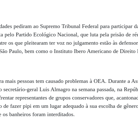
dades pediram ao Supremo Tribunal Federal para participar da
a pelo Partido Ecológico Nacional, que luta pela prisão de ré
tre os que pleitearam ter voz no julgamento estão às defensor
 São Paulo, bem como o Instituto Ibero Americano de Direito 
ara mais pessoas tem causado problemas à OEA. Durante a As
lo secretário-geral Luis Almagro na semana passada, na Repú
frentar representantes de grupos conservadores que, acantona
o de fazer pipi em um lugar adequado à sua escolha de gêner
e os banheiros foram interditados.