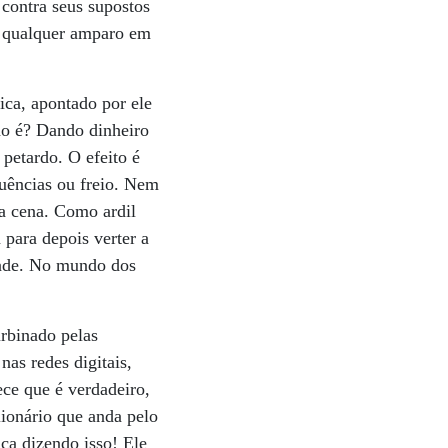
 contra seus supostos
m qualquer amparo em
ica, apontado por ele
ão é? Dando dinheiro
petardo. O efeito é
uências ou freio. Nem
a cena. Como ardil
 para depois verter a
dade. No mundo dos
urbinado pelas
as redes digitais,
ece que é verdadeiro,
lionário que anda pelo
a dizendo isso! Ele