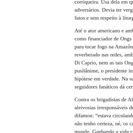
corriqueira. Usa dela em q
adversários. Devia ter ve
fatos e sem respeito à litu
Até o ator americano e amb
como financiador de Ongs i
para tocar fogo na Amazôni
reverberado nas redes, am
Di Caprio, nem as tais On
pusilânime, o presidente in
hipótese em verdade. Na s
seguidores fanáticos dá cer
Contra os brigadistas de Al
aleivosias irresponsáveis 
difamou: “estava circuland
não tenho certeza, né, os 
mundo. Ganhando a vida co