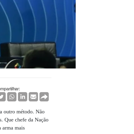
mpartilhar:
ga outro método. Não
s. Que chefe da Nação
ua arma mais