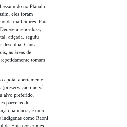
l assumido no Planalto
ssim, eles foram
ão de malfeitores. Pais
 Deu-se a rebordosa,
al, atiçada, seguiu
ir desculpa. Causa
is, as áreas de
s repetidamente tomam
o apoia, abertamente,
as (preservação que vá
u alvo preferido.
es parcelas do
osição na marra, é uma
res indígenas como Raoni
al de Haia por crimes