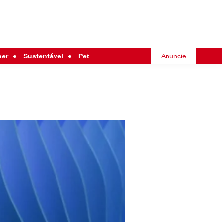
her
Sustentável
Pet
Anuncie