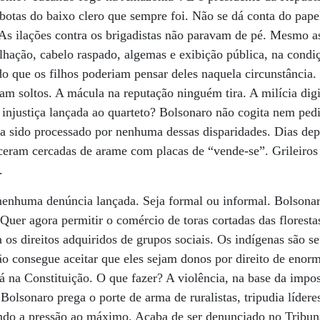
otas do baixo clero que sempre foi. Não se dá conta do pape
.As ilações contra os brigadistas não paravam de pé. Mesmo a
hação, cabelo raspado, algemas e exibição pública, na condiç
o que os filhos poderiam pensar deles naquela circunstância.
am soltos. A mácula na reputação ninguém tira. A milícia digit
injustiça lançada ao quarteto? Bolsonaro não cogita nem ped
a sido processado por nenhuma dessas disparidades. Dias depo
ceram cercadas de arame com placas de “vende-se”. Grileiro
.
 nenhuma denúncia lançada. Seja formal ou informal. Bolsonar
. Quer agora permitir o comércio de toras cortadas das florest
os direitos adquiridos de grupos sociais. Os indígenas são se
 consegue aceitar que eles sejam donos por direito de enorm
stá na Constituição. O que fazer? A violência, na base da imp
 Bolsonaro prega o porte de arma de ruralistas, tripudia líde
ando a pressão ao máximo. Acaba de ser denunciado no Tribun