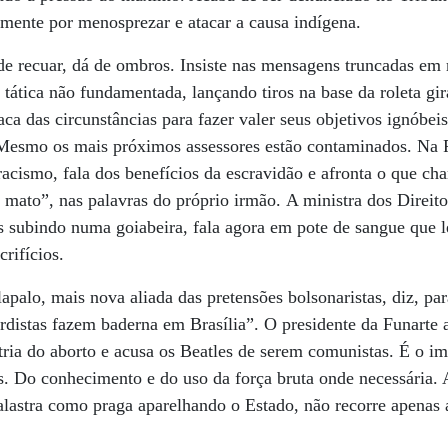
mente por menosprezar e atacar a causa indígena.
de recuar, dá de ombros. Insiste nas mensagens truncadas em 
tática não fundamentada, lançando tiros na base da roleta gir
aca das circunstâncias para fazer valer seus objetivos ignóbei
 Mesmo os mais próximos assessores estão contaminados. Na
acismo, fala dos benefícios da escravidão e afronta o que ch
o mato”, nas palavras do próprio irmão. A ministra dos Dire
s subindo numa goiabeira, fala agora em pote de sangue que l
crifícios.
palo, mais nova aliada das pretensões bolsonaristas, diz, par
rdistas fazem baderna em Brasília”. O presidente da Funarte a
stria do aborto e acusa os Beatles de serem comunistas. É o i
s. Do conhecimento e do uso da força bruta onde necessária.
alastra como praga aparelhando o Estado, não recorre apenas