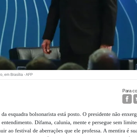
o, em Brasília - AFP
Para co
da esquadra bolsonarista está posto. O presidente não enxer
entendimento. Difama, calunia, mente e persegue sem limite
uir ao festival de aberrações que ele professa. A mentira é s