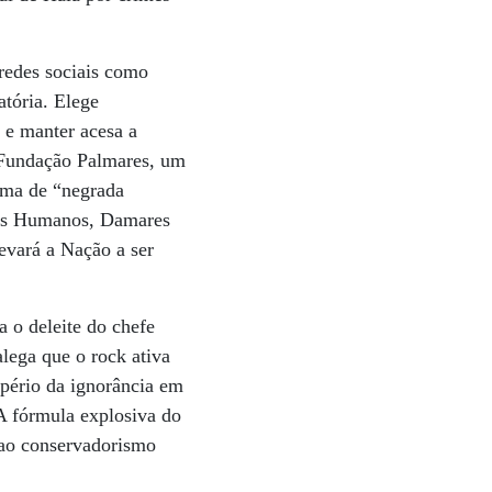
redes sociais como
atória. Elege
s e manter acesa a
 Fundação Palmares, um
ama de “negrada
itos Humanos, Damares
evará a Nação a ser
a o deleite do chefe
lega que o rock ativa
mpério da ignorância em
 A fórmula explosiva do
 ao conservadorismo