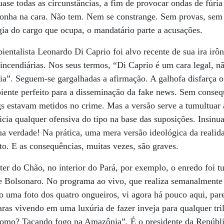
uase todas as circunstâncias, a fim de provocar ondas de fúria
rgonha na cara. Não tem. Nem se constrange. Sem provas, se
rgia do cargo que ocupa, o mandatário parte a acusações.
ientalista Leonardo Di Caprio foi alvo recente de sua ira irôn
ncendiárias. Nos seus termos, “Di Caprio é um cara legal, n
a”. Seguem-se gargalhadas a afirmação. A galhofa disfarça o 
biente perfeito para a disseminação da fake news. Sem conseq
gs estavam metidos no crime. Mas a versão serve a tumultuar 
icia qualquer ofensiva do tipo na base das suposições. Insinua
ua verdade! Na prática, uma mera versão ideológica da reali
to. E as consequências, muitas vezes, são graves.
ter do Chão, no interior do Pará, por exemplo, o enredo foi t
de Bolsonaro. No programa ao vivo, que realiza semanalmente n
o uma foto dos quatro ongueiros, vi agora há pouco aqui, par
caras vivendo em uma luxúria de fazer inveja para qualquer tri
mo? Tacando fogo na Amazônia”. É o presidente da Repúblic