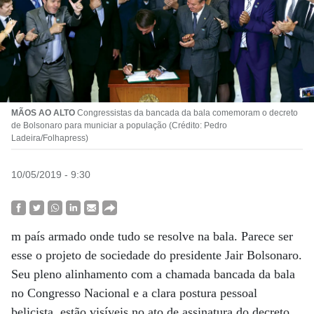
MÃOS AO ALTO
Congressistas da bancada da bala comemoram o decreto
de Bolsonaro para municiar a população (Crédito: Pedro
Ladeira/Folhapress)
10/05/2019 - 9:30
m país armado onde tudo se resolve na bala. Parece ser
esse o projeto de sociedade do presidente Jair Bolsonaro.
Seu pleno alinhamento com a chamada bancada da bala
no Congresso Nacional e a clara postura pessoal
belicista, estão visíveis no ato de assinatura do decreto