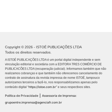
Copyright © 2026 - ISTOÉ PUBLICAÇÕES LTDA
Todos os direitos reservados.
A ISTOÉ PUBLICAÇÕES LTDA é um portal digital independente e sem
vinculação editorial e societária com a EDITORA TRES COMÉRCIO DE
PUBLICACÕES LTDA (recuperação judicial). Informamos também que não
realizamos cobranças e que também não oferecemos cancelamento do
contrato de assinatura da revista impressa de nome ISTOÉ, tampouco
autorizamos terceiros a fazê-lo, nos responsabilizamos apenas pelo
https://istoe.com.br
conteúdo digital “
” e seus respectivos sites.
|
Política de Privacidade
Assessoria de Imprensa:
grupoentre.imprensa@agenciafr.com.br