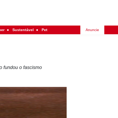
her
Sustentável
Pet
Anuncie
ano fundou o fascismo