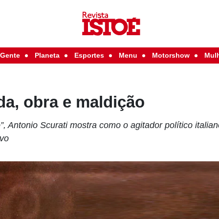
Gente
Planeta
Esportes
Menu
Motorshow
Mul
da, obra e maldição
o”, Antonio Scurati mostra como o agitador político itali
ivo