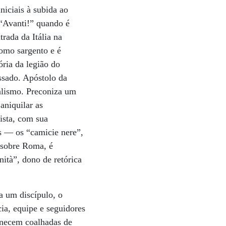
niciais à subida ao
 “Avanti!” quando é
trada da Itália na
omo sargento e é
ória da legião do
sado. Apóstolo da
nalismo. Preconiza um
aniquilar as
ista, com sua
os — os “camicie nere”,
 sobre Roma, é
nità”, dono de retórica
a um discípulo, o
ia, equipe e seguidores
anecem coalhadas de