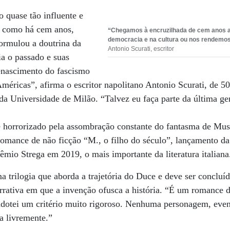
o quase tão influente e
l como há cem anos,
“Chegamos à encruzilhada de cem anos a
democracia e na cultura ou nos rendemos
ormulou a doutrina da
Antonio Scurati, escritor
ria o passado e suas
 renascimento do fascismo
méricas”, afirma o escritor napolitano Antonio Scurati, de 50
da Universidade de Milão. “Talvez eu faça parte da última g
 horrorizado pela assombração constante do fantasma de Muss
omance de não ficção “M., o filho do século”, lançamento da 
êmio Strega em 2019, o mais importante da literatura italiana
 trilogia que aborda a trajetória do Duce e deve ser concluí
rrativa em que a invenção ofusca a história. “É um romance 
 adotei um critério muito rigoroso. Nenhuma personagem, even
da livremente.”