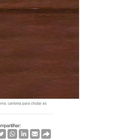
rra: carisma para chutar as
mpartilhar: