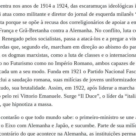
ntra nos anos de 1914 a 1924, das escaramuças ideológicas i
i atua como militante e diretor do jornal de esquerda milanês
ta porque se opõe à recusa dos correligionários de apoiar a en
França e Grã-Bretanha contra a Alemanha. No conflito, luta c
enegado pelos socialistas, passa a atacá-los e a pregar a vit
das que, segundo ele, marcham em direção ao abismo do pas
ga os dogmas marxistas, como a luta de classes e o internacio
anto no Futurismo como no Império Romano, ambos capazes de 
, cada um a seu modo. Funda em 1921 o Partido Nacional Fasc
clui a saudação romana, suas milícias de jovens uniformizad
tudo, sua brutalidade. Assim, em 1922, após liderar a marcha
elo rei Vittorio Emanuele. Surge “Il Duce”, o líder da “itali
, que hipnotiza a massa.
contarão o que todo mundo sabe: o primeiro-ministro se une 
a o Eixo com Alemanha e Japão, e sucumbe. Parte de sua milíc
 contrário do que acontece na Alemanha, as instituições perm