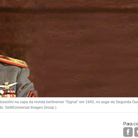
Mussolini na capa da revista berlinense “Signal” em 1940, no auge da Segunda Gue
to: SeM/Universal Images Group )
Para co