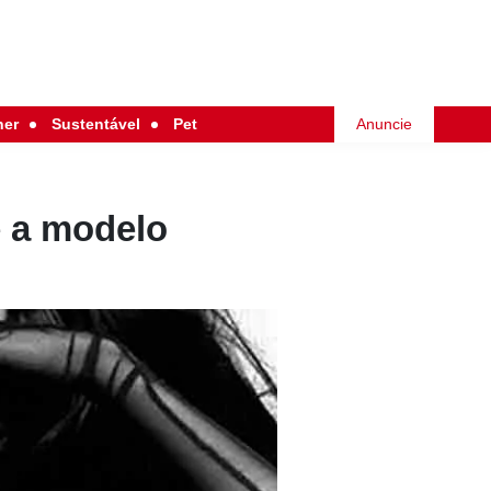
her
Sustentável
Pet
Anuncie
é a modelo