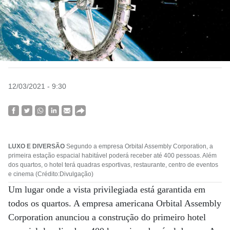
12/03/2021 - 9:30
LUXO E DIVERSÃO
Segundo a empresa Orbital Assembly Corporation, a
primeira estação espacial habitável poderá receber até 400 pessoas. Além
dos quartos, o hotel terá quadras esportivas, restaurante, centro de eventos
e cinema (Crédito:Divulgação)
Um lugar onde a vista privilegiada está garantida em
todos os quartos. A empresa americana Orbital Assembly
Corporation anunciou a construção do primeiro hotel