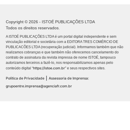
Copyright © 2026 - ISTOÉ PUBLICAÇÕES LTDA
Todos os direitos reservados.
A ISTOÉ PUBLICAÇÕES LTDA é um portal digital independente e sem
vinculação editorial e societária com a EDITORA TRES COMÉRCIO DE
PUBLICACÕES LTDA (recuperação judicial). Informamos também que não
realizamos cobranças e que também não oferecemos cancelamento do
contrato de assinatura da revista impressa de nome ISTOÉ, tampouco
autorizamos terceiros a fazê-lo, nos responsabilizamos apenas pelo
https://istoe.com.br
conteúdo digital “
” e seus respectivos sites.
|
Política de Privacidade
Assessoria de Imprensa:
grupoentre.imprensa@agenciafr.com.br