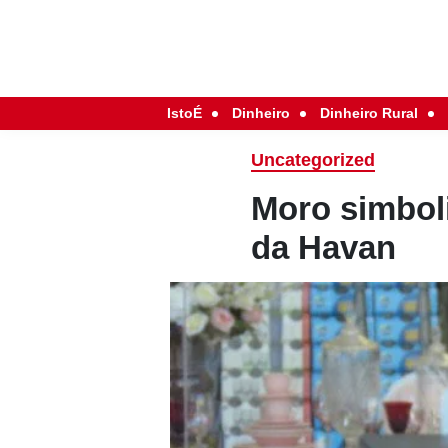
IstoÉ
Dinheiro
Dinheiro Rural
Uncategorized
Moro simboli
da Havan