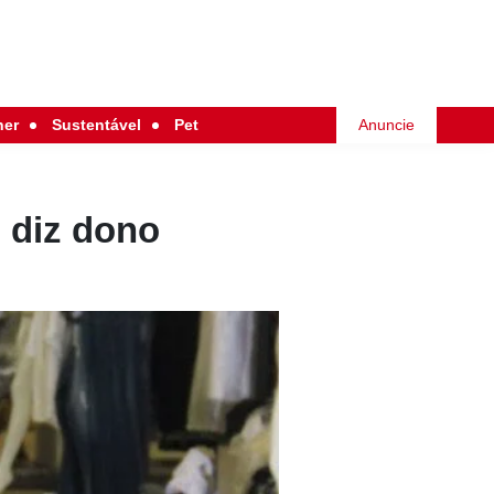
her
Sustentável
Pet
Anuncie
, diz dono