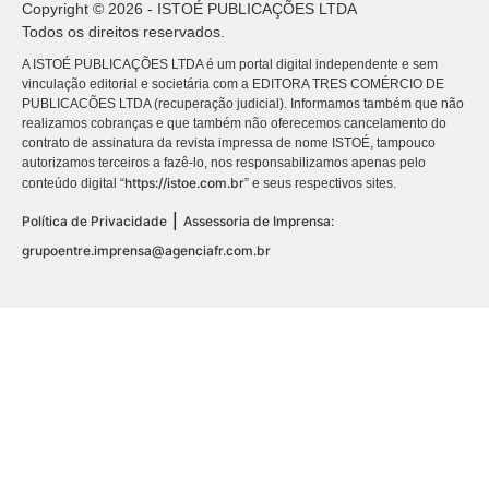
Copyright © 2026 - ISTOÉ PUBLICAÇÕES LTDA
Todos os direitos reservados.
A ISTOÉ PUBLICAÇÕES LTDA é um portal digital independente e sem
vinculação editorial e societária com a EDITORA TRES COMÉRCIO DE
PUBLICACÕES LTDA (recuperação judicial). Informamos também que não
realizamos cobranças e que também não oferecemos cancelamento do
contrato de assinatura da revista impressa de nome ISTOÉ, tampouco
autorizamos terceiros a fazê-lo, nos responsabilizamos apenas pelo
https://istoe.com.br
conteúdo digital “
” e seus respectivos sites.
|
Política de Privacidade
Assessoria de Imprensa:
grupoentre.imprensa@agenciafr.com.br