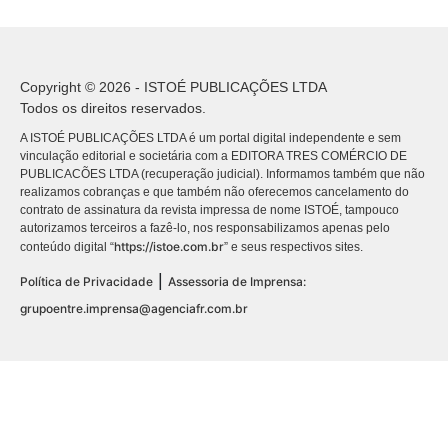
Copyright © 2026 - ISTOÉ PUBLICAÇÕES LTDA
Todos os direitos reservados.
A ISTOÉ PUBLICAÇÕES LTDA é um portal digital independente e sem
vinculação editorial e societária com a EDITORA TRES COMÉRCIO DE
PUBLICACÕES LTDA (recuperação judicial). Informamos também que não
realizamos cobranças e que também não oferecemos cancelamento do
contrato de assinatura da revista impressa de nome ISTOÉ, tampouco
autorizamos terceiros a fazê-lo, nos responsabilizamos apenas pelo
https://istoe.com.br
conteúdo digital “
” e seus respectivos sites.
|
Política de Privacidade
Assessoria de Imprensa:
grupoentre.imprensa@agenciafr.com.br