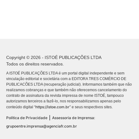
Copyright © 2026 - ISTOÉ PUBLICAÇÕES LTDA
Todos os direitos reservados.
A ISTOÉ PUBLICAÇÕES LTDA é um portal digital independente e sem
vinculação editorial e societária com a EDITORA TRES COMÉRCIO DE
PUBLICACÕES LTDA (recuperação judicial). Informamos também que não
realizamos cobranças e que também não oferecemos cancelamento do
contrato de assinatura da revista impressa de nome ISTOÉ, tampouco
autorizamos terceiros a fazê-lo, nos responsabilizamos apenas pelo
https://istoe.com.br
conteúdo digital “
” e seus respectivos sites.
|
Política de Privacidade
Assessoria de Imprensa:
grupoentre.imprensa@agenciafr.com.br