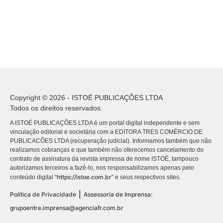
Copyright © 2026 - ISTOÉ PUBLICAÇÕES LTDA
Todos os direitos reservados.
A ISTOÉ PUBLICAÇÕES LTDA é um portal digital independente e sem
vinculação editorial e societária com a EDITORA TRES COMÉRCIO DE
PUBLICACÕES LTDA (recuperação judicial). Informamos também que não
realizamos cobranças e que também não oferecemos cancelamento do
contrato de assinatura da revista impressa de nome ISTOÉ, tampouco
autorizamos terceiros a fazê-lo, nos responsabilizamos apenas pelo
https://istoe.com.br
conteúdo digital “
” e seus respectivos sites.
|
Política de Privacidade
Assessoria de Imprensa:
grupoentre.imprensa@agenciafr.com.br