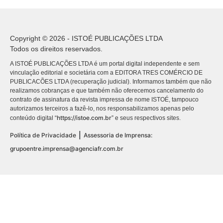
Copyright © 2026 - ISTOÉ PUBLICAÇÕES LTDA
Todos os direitos reservados.
A ISTOÉ PUBLICAÇÕES LTDA é um portal digital independente e sem
vinculação editorial e societária com a EDITORA TRES COMÉRCIO DE
PUBLICACÕES LTDA (recuperação judicial). Informamos também que não
realizamos cobranças e que também não oferecemos cancelamento do
contrato de assinatura da revista impressa de nome ISTOÉ, tampouco
autorizamos terceiros a fazê-lo, nos responsabilizamos apenas pelo
https://istoe.com.br
conteúdo digital “
” e seus respectivos sites.
|
Política de Privacidade
Assessoria de Imprensa:
grupoentre.imprensa@agenciafr.com.br