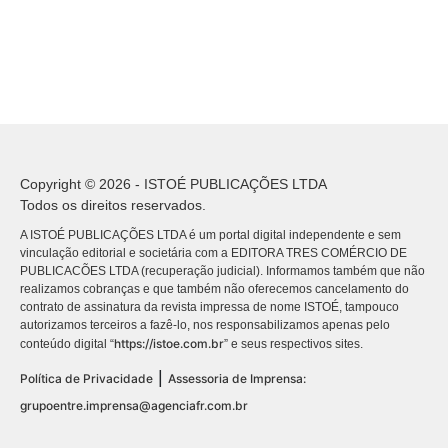
Copyright © 2026 - ISTOÉ PUBLICAÇÕES LTDA
Todos os direitos reservados.
A ISTOÉ PUBLICAÇÕES LTDA é um portal digital independente e sem
vinculação editorial e societária com a EDITORA TRES COMÉRCIO DE
PUBLICACÕES LTDA (recuperação judicial). Informamos também que não
realizamos cobranças e que também não oferecemos cancelamento do
contrato de assinatura da revista impressa de nome ISTOÉ, tampouco
autorizamos terceiros a fazê-lo, nos responsabilizamos apenas pelo
https://istoe.com.br
conteúdo digital “
” e seus respectivos sites.
|
Política de Privacidade
Assessoria de Imprensa:
grupoentre.imprensa@agenciafr.com.br