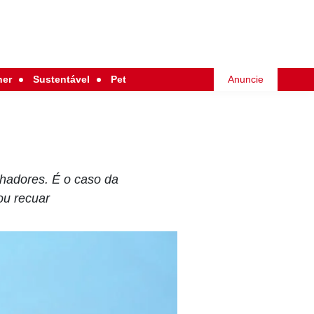
her
Sustentável
Pet
Anuncie
lhadores. É o caso da
ou recuar