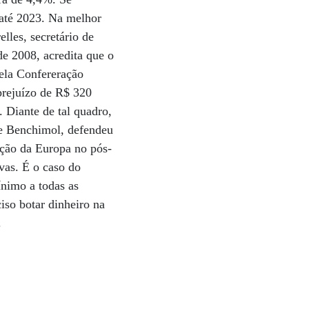
 até 2023. Na melhor
lles, secretário de
e 2008, acredita que o
ela Confereração
prejuízo de R$ 320
 Diante de tal quadro,
me Benchimol, defendeu
ução da Europa no pós-
vas. É o caso do
ínimo a todas as
iso botar dinheiro na
.