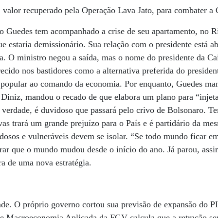
, valor recuperado pela Operação Lava Jato, para combater a
lo Guedes tem acompanhado a crise de seu apartamento, no R
ue estaria demissionário. Sua relação com o presidente está a
a. O ministro negou a saída, mas o nome do presidente da C
cido nos bastidores como a alternativa preferida do presiden
e popular ao comando da economia. Por enquanto, Guedes man
 Diniz, mandou o recado de que elabora um plano para “injet
erdade, é duvidoso que passará pelo crivo de Bolsonaro. Tem
vas trará um grande prejuízo para o País e é partidário da me
idosos e vulneráveis devem se isolar. “Se todo mundo ficar e
erar que o mundo mudou desde o início do ano. Já parou, ass
ra de uma nova estratégia.
dade. O próprio governo cortou sua previsão de expansão do 
e Macroeconomia Aplicada da FGV calcula que a retração se