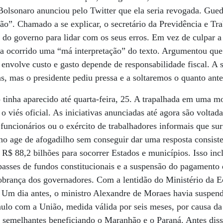
r Bolsonaro anunciou pelo Twitter que ela seria revogada. Gued
ão”. Chamado a se explicar, o secretário da Previdência e Tr
o do governo para lidar com os seus erros. Em vez de culpar 
inha ocorrido uma “má interpretação” do texto. Argumentou q
 envolve custo e gasto depende de responsabilidade fiscal.
s, mas o presidente pediu pressa e a soltaremos o quanto ante
 tinha aparecido até quarta-feira, 25. A trapalhada em uma 
 viés oficial. As iniciativas anunciadas até agora são voltad
 funcionários ou o exército de trabalhadores informais que su
o age de afogadilho sem conseguir dar uma resposta consiste
R$ 88,2 bilhões para socorrer Estados e municípios. Isso incl
passes de fundos constitucionais e a suspensão do pagamento 
obrança dos governadores. Com a lentidão do Ministério da 
 Um dia antes, o ministro Alexandre de Moraes havia suspen
ulo com a União, medida válida por seis meses, por causa da
 semelhantes beneficiando o Maranhão e o Paraná. Antes diss