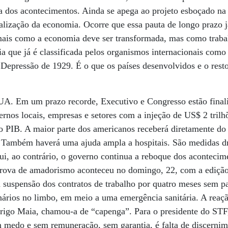
ra dos acontecimentos. Ainda se apega ao projeto esboçado na
ralização da economia. Ocorre que essa pauta de longo prazo j
 mais como a economia deve ser transformada, mas como traba
a que já é classificada pelos organismos internacionais como
Depressão de 1929. É o que os países desenvolvidos e o rest
UA. Em um prazo recorde, Executivo e Congresso estão fina
vernos locais, empresas e setores com a injeção de US$ 2 tri
o PIB. A maior parte dos americanos receberá diretamente do
 Também haverá uma ajuda ampla a hospitais. São medidas dr
i, ao contrário, o governo continua a reboque dos acontecim
 prova de amadorismo aconteceu no domingo, 22, com a ediç
a suspensão dos contratos de trabalho por quatro meses sem p
onários no limbo, em meio a uma emergência sanitária. A reaçã
rigo Maia, chamou-a de “capenga”. Para o presidente do STF,
m medo e sem remuneração, sem garantia, é falta de discerni