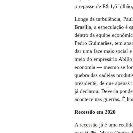
o repasse de R$ 1,6 bilhão
Longe da turbulência, Pau
Brasília, a especulação é q
dentro da equipe econômic
Pedro Guimarães, tem apare
dar uma face mais social 
meio do empresário Abílio
economia — mesmo se for v
quebra das cadeias produti
presidente, de que apenas 
já declarou. Deveria pond
acontece nas guerras. É ho
Recessão em 2020
A recessão já é uma reali
para 0,2%. Mas o Centro d