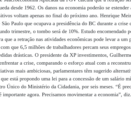
queda desde 1962. Os danos na economia poderão se estender
sitivos voltam apenas no final do próximo ano. Henrique Meire
São Paulo que ocupava a presidência do BC durante a crise d
undo trimestre, o tombo será de 10%. Estudo encomendado p
a que a retração nas atividades econômicas pode levar a um 
 com que 6,5 milhões de trabalhadores percam seus empregos.
didas drásticas. O presidente da XP investimentos, Guilher
nfrentar a crise, comparando o esforço atual com a reconstr
ciativas mais ambiciosas, parlamentares têm sugerido alternati
 que está propondo uma lei para a concessão de um salário m
stro Único do Ministério da Cidadania, por seis meses. “É prec
 é importante agora. Precisamos movimentar a economia”, diz