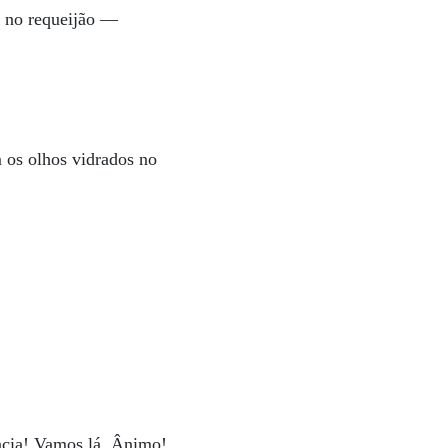
u no requeijão —
 os olhos vidrados no
ncia! Vamos lá. Ânimo!