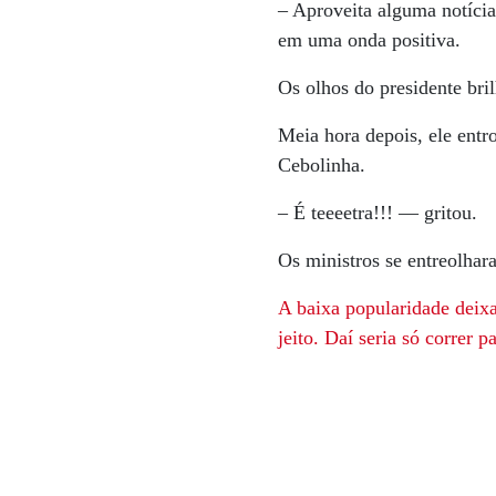
– Aproveita alguma notíci
em uma onda positiva.
Os olhos do presidente bri
Meia hora depois, ele entr
Cebolinha.
– É teeeetra!!! — gritou.
Os ministros se entreolhar
A baixa popularidade deix
jeito. Daí seria só correr p