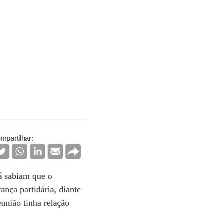
mpartilhar:
já sabiam que o
nça partidária, diante
união tinha relação