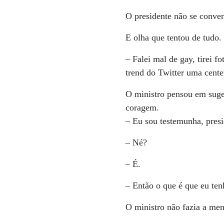
O presidente não se conve
E olha que tentou de tudo.
– Falei mal de gay, tirei f
trend do Twitter uma cent
O ministro pensou em suger
coragem.
– Eu sou testemunha, pres
– Né?
– É.
– Então o que é que eu ten
O ministro não fazia a men