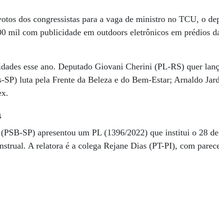
votos dos congressistas para a vaga de ministro no TCU, o d
0 mil com publicidade em outdoors eletrônicos em prédios da
idades esse ano. Deputado Giovani Cherini (PL-RS) quer lan
-SP) luta pela Frente da Beleza e do Bem-Estar; Arnaldo Ja
ex.
a
(PSB-SP) apresentou um PL (1396/2022) que institui o 28 d
trual. A relatora é a colega Rejane Dias (PT-PI), com parece