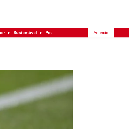
her
Sustentável
Pet
Anuncie