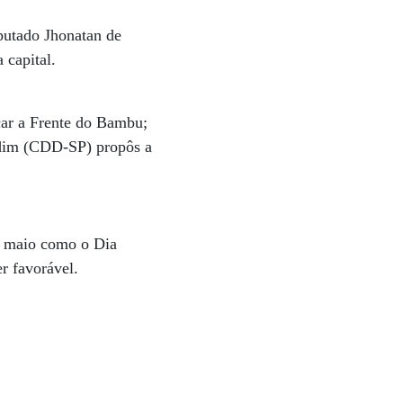
eputado Jhonatan de
 capital.
çar a Frente do Bambu;
rdim (CDD-SP) propôs a
e maio como o Dia
r favorável.