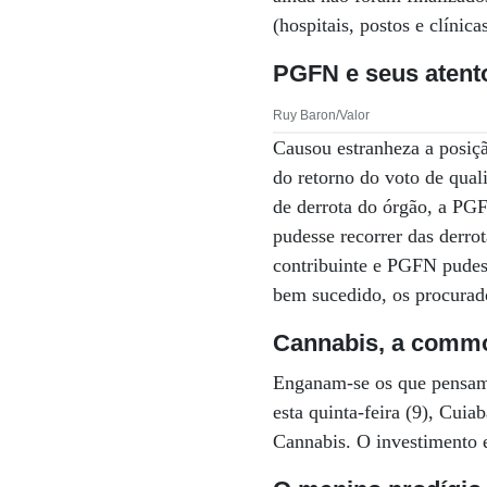
(hospitais, postos e clínic
PGFN e seus atent
Ruy Baron/Valor
Causou estranheza a posiç
do retorno do voto de qua
de derrota do órgão, a PG
pudesse recorrer das derrot
contribuinte e PGFN pudess
bem sucedido, os procurad
Cannabis, a commo
Enganam-se os que pensam 
esta quinta-feira (9), Cui
Cannabis. O investimento e