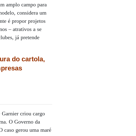
e um amplo campo para
modelo, considera um
nte é propor projetos
nos – atrativos a se
lubes, já pretende
ura do cartola,
mpresas
 Garnier criou cargo
oma. O Governo da
. O caso gerou uma maré