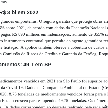
raty.
R$ 3 bi em 2022
grandes empreiteiras. O seguro garantia que protege obras a
3,5% sobre 2021, de acordo com dados da Federação Nacional 
pagos R$ 890 milhões em indenizações, aumento de 355% sob
co instrumento contratual que permite ao agente garantidor re
e licitação. A apólice também oferece a cobertura de custos a
 da Comissão de Riscos de Crédito e Garantia da FenSeg, Roq
amentos: 49 T em SP
edicamentos vencidos em 2021 em São Paulo foi superior ao 
a da Covid-19. Dados da Companhia Ambiental do Estado (Cet
20, 8,75 toneladas de medicamentos vencidos foram para o l
o Estado cresceu para estupendos 49,75 toneladas. Os números
s. Os dados correspondem ao descarte realizado pela rede púb