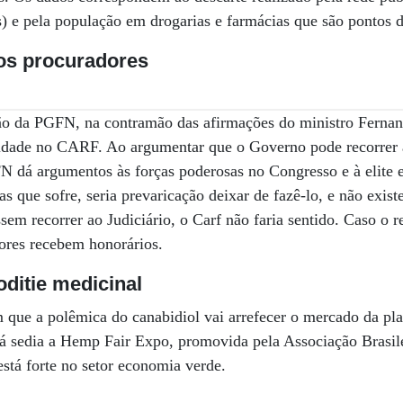
as) e pela população em drogarias e farmácias que são pontos d
os procuradores
ão da PGFN, na contramão das afirmações do ministro Fernan
lidade no CARF. Ao argumentar que o Governo pode recorrer a
FN dá argumentos às forças poderosas no Congresso e à elite
as que sofre, seria prevaricação deixar de fazê-lo, e não exist
em recorrer ao Judiciário, o Carf não faria sentido. Caso o 
ores recebem honorários.
ditie medicinal
que a polêmica do canabidiol vai arrefecer o mercado da pla
abá sedia a Hemp Fair Expo, promovida pela Associação Brasile
stá forte no setor economia verde.