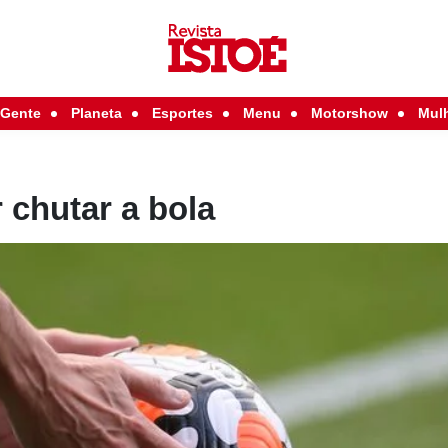
Gente
Planeta
Esportes
Menu
Motorshow
Mul
 chutar a bola