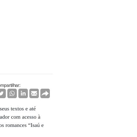
mpartilhar:
seus textos e até
tador com acesso à
dos romances “Isaú e