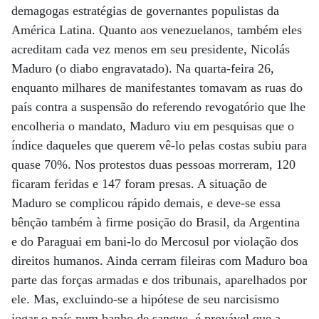
demagogas estratégias de governantes populistas da
América Latina. Quanto aos venezuelanos, também eles
acreditam cada vez menos em seu presidente, Nicolás
Maduro (o diabo engravatado). Na quarta-feira 26,
enquanto milhares de manifestantes tomavam as ruas do
país contra a suspensão do referendo revogatório que lhe
encolheria o mandato, Maduro viu em pesquisas que o
índice daqueles que querem vê-lo pelas costas subiu para
quase 70%. Nos protestos duas pessoas morreram, 120
ficaram feridas e 147 foram presas. A situação de
Maduro se complicou rápido demais, e deve-se essa
bênção também à firme posição do Brasil, da Argentina
e do Paraguai em bani-lo do Mercosul por violação dos
direitos humanos. Ainda cerram fileiras com Maduro boa
parte das forças armadas e dos tribunais, aparelhados por
ele. Mas, excluindo-se a hipótese de seu narcisismo
jogar o país num banho de sangue, é provável que a