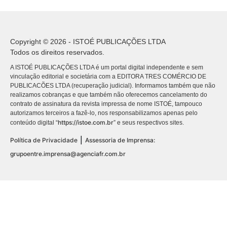
Copyright © 2026 - ISTOÉ PUBLICAÇÕES LTDA
Todos os direitos reservados.
A ISTOÉ PUBLICAÇÕES LTDA é um portal digital independente e sem
vinculação editorial e societária com a EDITORA TRES COMÉRCIO DE
PUBLICACÕES LTDA (recuperação judicial). Informamos também que não
realizamos cobranças e que também não oferecemos cancelamento do
contrato de assinatura da revista impressa de nome ISTOÉ, tampouco
autorizamos terceiros a fazê-lo, nos responsabilizamos apenas pelo
https://istoe.com.br
conteúdo digital “
” e seus respectivos sites.
|
Política de Privacidade
Assessoria de Imprensa:
grupoentre.imprensa@agenciafr.com.br