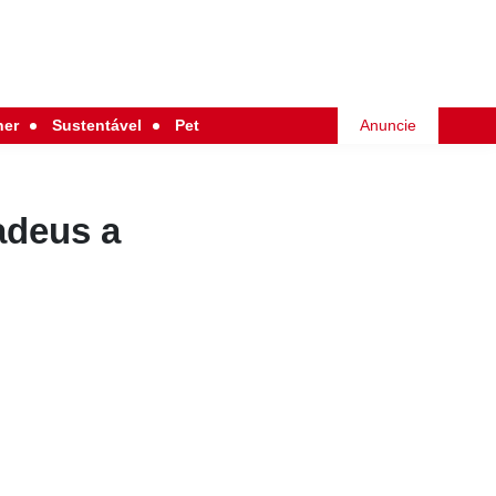
her
Sustentável
Pet
Anuncie
adeus a