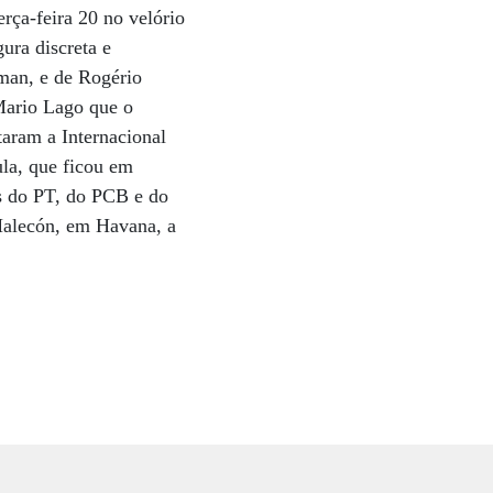
rça-feira 20 no velório
ura discreta e
tman, e de Rogério
Mario Lago que o
taram a Internacional
ula, que ficou em
as do PT, do PCB e do
 Malecón, em Havana, a