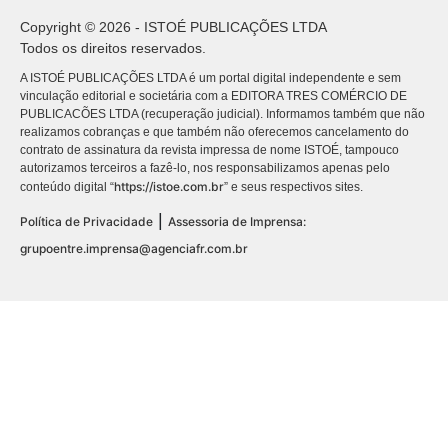
Copyright © 2026 - ISTOÉ PUBLICAÇÕES LTDA
Todos os direitos reservados.
A ISTOÉ PUBLICAÇÕES LTDA é um portal digital independente e sem
vinculação editorial e societária com a EDITORA TRES COMÉRCIO DE
PUBLICACÕES LTDA (recuperação judicial). Informamos também que não
realizamos cobranças e que também não oferecemos cancelamento do
contrato de assinatura da revista impressa de nome ISTOÉ, tampouco
autorizamos terceiros a fazê-lo, nos responsabilizamos apenas pelo
https://istoe.com.br
conteúdo digital “
” e seus respectivos sites.
|
Política de Privacidade
Assessoria de Imprensa:
grupoentre.imprensa@agenciafr.com.br