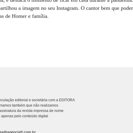
la, e destaca o momento de ficar em casa durante a pandemia
artilhou a imagem no seu Instagram. O cantor bem que poderi
ias de Homer e família.
culação editorial e societária com a EDITORA
rmamos também que não realizamos
ssinatura da revista impressa de nome
 apenas pelo conteúdo digital
nsa@agenciafr.com.br