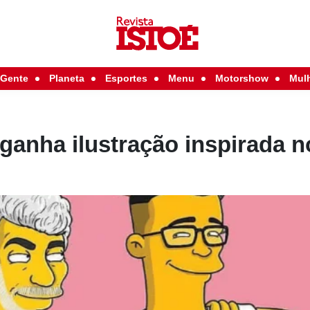
Gente
Planeta
Esportes
Menu
Motorshow
Mul
ganha ilustração inspirada n