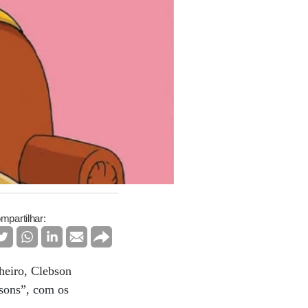
mpartilhar:
heiro, Clebson
psons”, com os