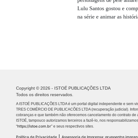
personagens de pele amare
Lulu Santos gostou e comp
na série e animar as histór
Copyright © 2026 - ISTOÉ PUBLICAÇÕES LTDA
Todos os direitos reservados.
A ISTOÉ PUBLICAÇÕES LTDA é um portal digital independente e sem vin
TRES COMÉRCIO DE PUBLICACÕES LTDA (recuperação judicial). Info
cobranças e que também não oferecemos cancelamento do contrato de a
ISTOÉ, tampouco autorizamos terceiros a fazê-lo, nos responsabilizamos
https://istoe.com.br
“
” e seus respectivos sites.
|
Política de Privacidade
Assessoria de Imprensa: grupoentre.impre