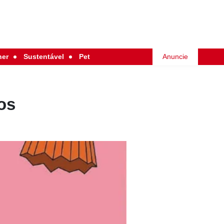
her
Sustentável
Pet
Anuncie
os