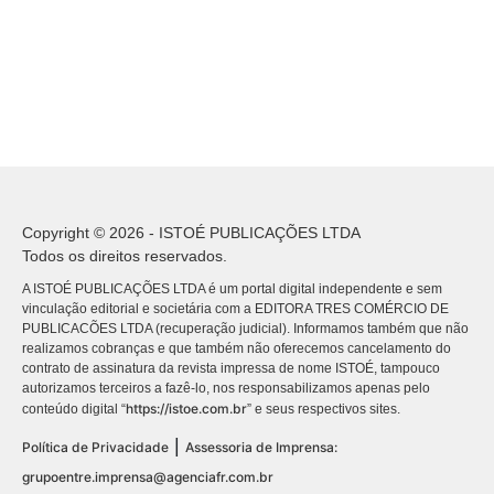
Copyright © 2026 - ISTOÉ PUBLICAÇÕES LTDA
Todos os direitos reservados.
A ISTOÉ PUBLICAÇÕES LTDA é um portal digital independente e sem
vinculação editorial e societária com a EDITORA TRES COMÉRCIO DE
PUBLICACÕES LTDA (recuperação judicial). Informamos também que não
realizamos cobranças e que também não oferecemos cancelamento do
contrato de assinatura da revista impressa de nome ISTOÉ, tampouco
autorizamos terceiros a fazê-lo, nos responsabilizamos apenas pelo
https://istoe.com.br
conteúdo digital “
” e seus respectivos sites.
|
Política de Privacidade
Assessoria de Imprensa:
grupoentre.imprensa@agenciafr.com.br